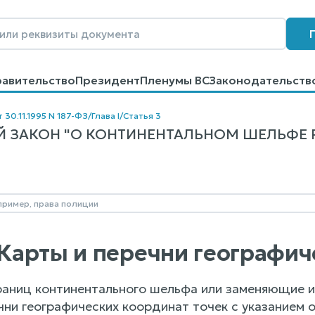
равительство
Президент
Пленумы ВС
Законодательств
говоров
Контакты
Помощь
Поиск
 30.11.1995 N 187-ФЗ
/
Глава I
/
Статья 3
 ЗАКОН "О КОНТИНЕНТАЛЬНОМ ШЕЛЬФЕ РО
. Карты и перечни географи
раниц континентального шельфа или заменяющие 
ни географических координат точек с указанием 