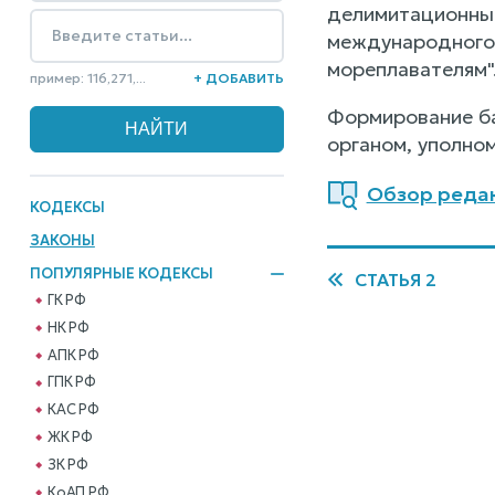
делимитационные
международного 
мореплавателям"
пример: 116,271,...
+ ДОБАВИТЬ
Формирование ба
органом, уполно
Обзор редакц
КОДЕКСЫ
ЗАКОНЫ
ПОПУЛЯРНЫЕ КОДЕКСЫ
СТАТЬЯ 2
ГК РФ
НК РФ
АПК РФ
ГПК РФ
КАС РФ
ЖК РФ
ЗК РФ
КоАП РФ