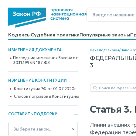
Кодексы
Судебная практика
Популярные законы
П
Калькуляторы
Справочные материалы
Образцы до
ИЗМЕНЕНИЯ ДОКУМЕНТА
Начало
/
Законы
/
Закон от
ФЕДЕРАЛЬНЫЙ
Последние изменения Закона от
30.11.1995 N 187-ФЗ
3
ИЗМЕНЕНИЕ КОНСТИТУЦИИ
Конституция РФ от 01.07.2020г
Cписок поправок в Конституцию
Статья 3
СОСТАВИТЬ ПОДБОРКУ
Линии внешних г
Федерации переч