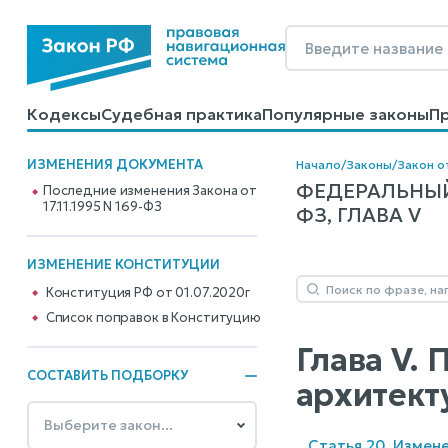
Кодексы
Судебная практика
Популярные законы
П
Калькуляторы
Справочные материалы
Образцы до
ИЗМЕНЕНИЯ ДОКУМЕНТА
Начало
/
Законы
/
Закон от
ФЕДЕРАЛЬНЫЙ
Последние изменения Закона от
17.11.1995 N 169-ФЗ
ФЗ, ГЛАВА V
ИЗМЕНЕНИЕ КОНСТИТУЦИИ
Конституция РФ от 01.07.2020г
Cписок поправок в Конституцию
Глава V.
СОСТАВИТЬ ПОДБОРКУ
архитект
Статья 20. Измен