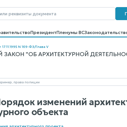
равительство
Президент
Пленумы ВС
Законодательств
говоров
Контакты
Помощь
Поиск
 17.11.1995 N 169-ФЗ
/
Глава V
 ЗАКОН "ОБ АРХИТЕКТУРНОЙ ДЕЯТЕЛЬНОС
 Порядок изменений архитек
урного объекта
ения архитектурного проекта