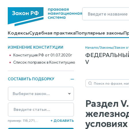
Кодексы
Судебная практика
Популярные законы
П
Калькуляторы
Справочные материалы
Образцы до
ИЗМЕНЕНИЕ КОНСТИТУЦИИ
Начало
/
Законы
/
Закон о
ФЕДЕРАЛЬНЫЙ
Конституция РФ от 01.07.2020г
V
Cписок поправок в Конституцию
СОСТАВИТЬ ПОДБОРКУ
Раздел V
железнод
условиях
пример: 116,271,...
+ ДОБАВИТЬ