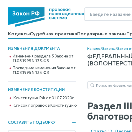
Кодексы
Судебная практика
Популярные законы
П
Калькуляторы
Справочные материалы
Образцы до
ИЗМЕНЕНИЯ ДОКУМЕНТА
Начало
/
Законы
/
Закон от
ФЕДЕРАЛЬНЫЙ
Изменения раздела 3 Закона от
11.08.1995 N 135-ФЗ
(ВОЛОНТЕРСТВЕ
Последние изменения Закона от
11.08.1995 N 135-ФЗ
ИЗМЕНЕНИЕ КОНСТИТУЦИИ
Конституция РФ от 01.07.2020г
Раздел I
Cписок поправок в Конституцию
благотво
СОСТАВИТЬ ПОДБОРКУ
Статья 12. Деяте