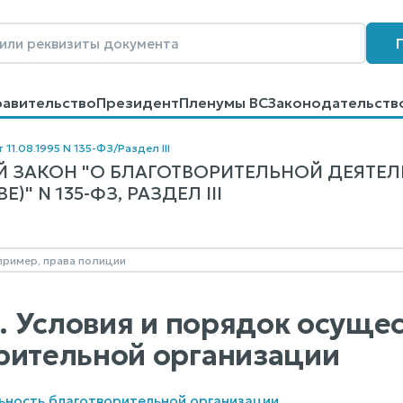
равительство
Президент
Пленумы ВС
Законодательств
говоров
Контакты
Помощь
Поиск
 11.08.1995 N 135-ФЗ
/
Раздел III
 ЗАКОН "О БЛАГОТВОРИТЕЛЬНОЙ ДЕЯТЕЛ
)" N 135-ФЗ, РАЗДЕЛ III
II. Условия и порядок осущ
рительной организации
льность благотворительной организации