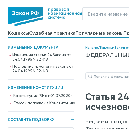
Кодексы
Судебная практика
Популярные законы
П
Калькуляторы
Справочные материалы
Образцы до
ИЗМЕНЕНИЯ ДОКУМЕНТА
Начало
/
Законы
/
Закон о
ФЕДЕРАЛЬНЫЙ 
Изменения статьи 24 Закона от
24.04.1995 N 52-ФЗ
Последние изменения Закона от
24.04.1995 N 52-ФЗ
ИЗМЕНЕНИЕ КОНСТИТУЦИИ
Статья 2
Конституция РФ от 01.07.2020г
Cписок поправок в Конституцию
исчезнов
СОСТАВИТЬ ПОДБОРКУ
Редкие и находя
Федерации или к