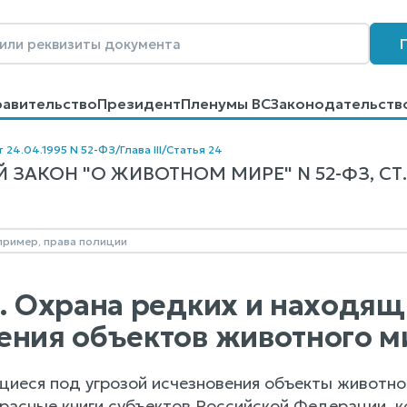
равительство
Президент
Пленумы ВС
Законодательств
говоров
Контакты
Помощь
Поиск
т 24.04.1995 N 52-ФЗ
/
Глава III
/
Статья 24
ЗАКОН "О ЖИВОТНОМ МИРЕ" N 52-ФЗ, СТ.
4. Охрана редких и находящ
ения объектов животного м
щиеся под угрозой исчезновения объекты животног
расные книги субъектов Российской Федерации, к