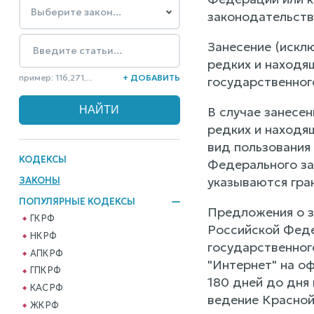
законодательств
Занесение (искл
редких и находя
пример: 116,271,...
+ ДОБАВИТЬ
государственног
В случае занесе
редких и находя
вид пользования
КОДЕКСЫ
Федерального за
указываются гран
ЗАКОНЫ
ПОПУЛЯРНЫЕ КОДЕКСЫ
Предложения о з
ГК РФ
Российской Феде
НК РФ
государственног
АПК РФ
"Интернет" на о
ГПК РФ
180 дней до дня
КАС РФ
ведение Красной
ЖК РФ