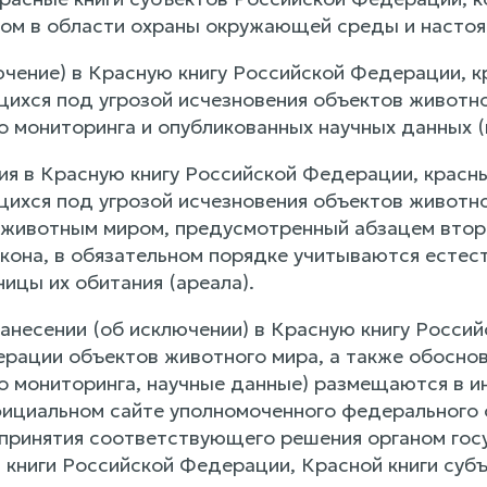
ом в области охраны окружающей среды и насто
ючение) в Красную книгу Российской Федерации, 
щихся под угрозой исчезновения объектов животн
о мониторинга и опубликованных научных данных (
ния в Красную книгу Российской Федерации, красн
щихся под угрозой исчезновения объектов животн
 животным миром, предусмотренный абзацем втор
кона, в обязательном порядке учитываются естес
ицы их обитания (ареала).
анесении (об исключении) в Красную книгу Россий
рации объектов животного мира, а также обосно
о мониторинга, научные данные) размещаются в 
фициальном сайте уполномоченного федерального о
 принятия соответствующего решения органом го
 книги Российской Федерации, Красной книги суб