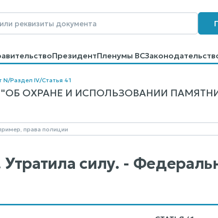
равительство
Президент
Пленумы ВС
Законодательств
говоров
Контакты
Помощь
Поиск
т N
/
Раздел IV
/
Статья 41
"ОБ ОХРАНЕ И ИСПОЛЬЗОВАНИИ ПАМЯТНИКО
. Утратила силу. - Федерал