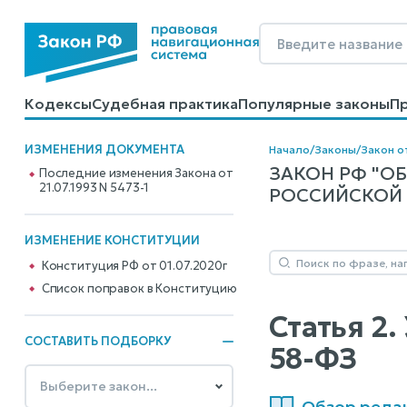
Кодексы
Судебная практика
Популярные законы
П
Калькуляторы
Справочные материалы
Образцы до
ИЗМЕНЕНИЯ ДОКУМЕНТА
Начало
/
Законы
/
Закон от
ЗАКОН РФ "О
Последние изменения Закона от
21.07.1993 N 5473-1
РОССИЙСКОЙ ФЕ
ИЗМЕНЕНИЕ КОНСТИТУЦИИ
Конституция РФ от 01.07.2020г
Cписок поправок в Конституцию
Статья 2.
СОСТАВИТЬ ПОДБОРКУ
58-ФЗ
Обзор редакц