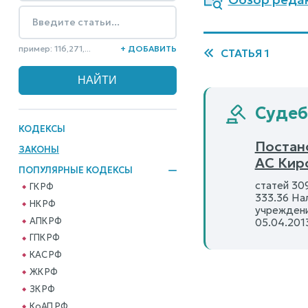
пример: 116,271,...
+ ДОБАВИТЬ
СТАТЬЯ 1
Судебн
КОДЕКСЫ
Постан
ЗАКОНЫ
АС Кир
ПОПУЛЯРНЫЕ КОДЕКСЫ
статей 309
ГК РФ
333.36 На
НК РФ
учреждени
АПК РФ
05.04.201
ГПК РФ
КАС РФ
ЖК РФ
ЗК РФ
КоАП РФ