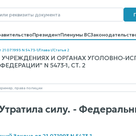
равительство
Президент
Пленумы ВС
Законодательств
говоров
Контакты
Помощь
Поиск
 21.07.1993 N 5473-1
/
Глава I
/
Статья 2
Б УЧРЕЖДЕНИЯХ И ОРГАНАХ УГОЛОВНО-И
ДЕРАЦИИ" N 5473-1, СТ. 2
 Утратила силу. - Федераль
ий Закона от 21.07.1993 N 5473-1