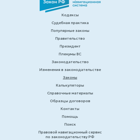
Кодексы
Судебная практика
Популярные законы
Правительство
Президент
Пленумы ВС
Законодательство
Изменения в законодательстве
Законы
Калькуляторы
Справочные материалы
Образцы договоров
Контакты
Помощь
Поиск
Правовой навигационный сервис
по законодательству РФ