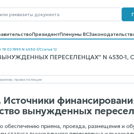
равительство
Президент
Пленумы ВС
Законодательств
говоров
Контакты
Помощь
Поиск
 19.02.1993 N 4530-1
/
Статья 12
ВЫНУЖДЕННЫХ ПЕРЕСЕЛЕНЦАХ" N 4530-1, СТ
2. Источники финансировани
ство вынужденных пересе
по обеспечению приема, проезда, размещения и о
им статуса вынужденного переселенца и вынужде