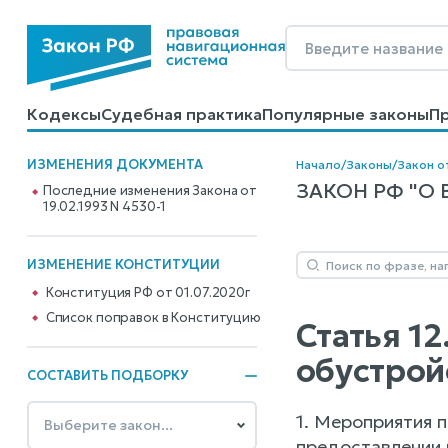
Кодексы
Судебная практика
Популярные законы
П
Калькуляторы
Справочные материалы
Образцы до
ИЗМЕНЕНИЯ ДОКУМЕНТА
Начало
/
Законы
/
Закон от
ЗАКОН РФ "О 
Последние изменения Закона от
19.02.1993 N 4530-1
ИЗМЕНЕНИЕ КОНСТИТУЦИИ
Конституция РФ от 01.07.2020г
Cписок поправок в Конституцию
Статья 1
обустрой
СОСТАВИТЬ ПОДБОРКУ
1. Мероприятия 
предоставлении 