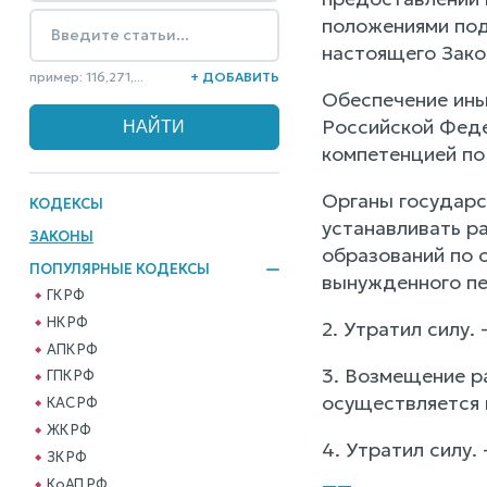
положениями подпу
настоящего Зако
пример: 116,271,...
+ ДОБАВИТЬ
Обеспечение ины
Российской Феде
компетенцией по
Органы государс
КОДЕКСЫ
устанавливать р
ЗАКОНЫ
образований по 
ПОПУЛЯРНЫЕ КОДЕКСЫ
вынужденного пе
ГК РФ
НК РФ
2. Утратил силу.
АПК РФ
3. Возмещение р
ГПК РФ
осуществляется 
КАС РФ
ЖК РФ
4. Утратил силу.
ЗК РФ
КоАП РФ