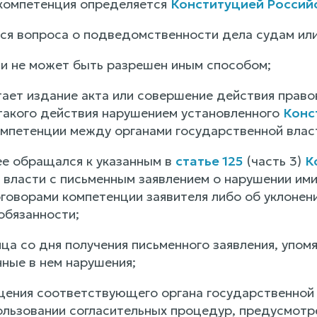
 компетенция определяется
Конституцией Россий
ется вопроса о подведомственности дела судам ил
или не может быть разрешен иным способом;
тает издание акта или совершение действия право
такого действия нарушением установленного
Конс
омпетенции между органами государственной влас
ее обращался к указанным в
статье 125
(часть 3)
К
 власти с письменным заявлением о нарушении им
говорами компетенции заявителя либо об уклонен
обязанности;
яца со дня получения письменного заявления, упом
нные в нем нарушения;
ащения соответствующего органа государственной
ользовании согласительных процедур, предусмот