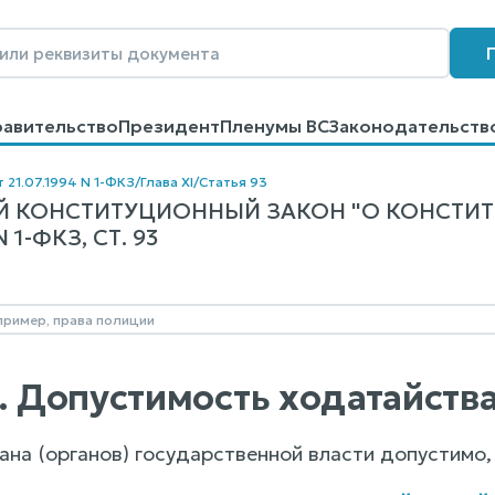
равительство
Президент
Пленумы ВС
Законодательств
говоров
Контакты
Помощь
Поиск
 21.07.1994 N 1-ФКЗ
/
Глава XI
/
Статья 93
 КОНСТИТУЦИОННЫЙ ЗАКОН "О КОНСТИ
1-ФКЗ, СТ. 93
3. Допустимость ходатайств
на (органов) государственной власти допустимо, 