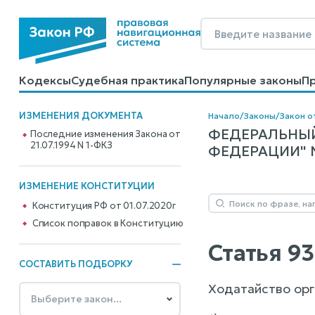
Кодексы
Судебная практика
Популярные законы
П
Калькуляторы
Справочные материалы
Образцы до
ИЗМЕНЕНИЯ ДОКУМЕНТА
Начало
/
Законы
/
Закон от
ФЕДЕРАЛЬНЫЙ
Последние изменения Закона от
21.07.1994 N 1-ФКЗ
ФЕДЕРАЦИИ" N 
ИЗМЕНЕНИЕ КОНСТИТУЦИИ
Конституция РФ от 01.07.2020г
Cписок поправок в Конституцию
Статья 9
СОСТАВИТЬ ПОДБОРКУ
Ходатайство орга