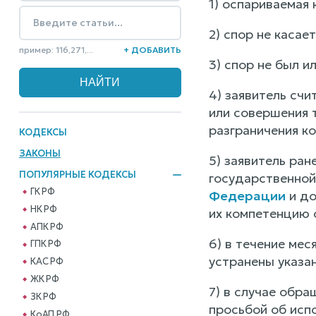
1) оспариваемая
2) спор не каса
пример: 116,271,...
+ ДОБАВИТЬ
3) спор не был 
4) заявитель счи
или совершения 
разграничения к
КОДЕКСЫ
ЗАКОНЫ
5) заявитель ран
ПОПУЛЯРНЫЕ КОДЕКСЫ
государственной
ГК РФ
Федерации
и до
НК РФ
их компетенцию 
АПК РФ
6) в течение мес
ГПК РФ
устранены указа
КАС РФ
ЖК РФ
7) в случае обр
ЗК РФ
просьбой об исп
КоАП РФ