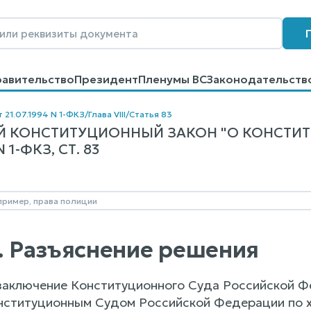
равительство
Президент
Пленумы ВС
Законодательств
говоров
Контакты
Помощь
Поиск
 21.07.1994 N 1-ФКЗ
/
Глава VIII
/
Статья 83
 КОНСТИТУЦИОННЫЙ ЗАКОН "О КОНСТИ
1-ФКЗ, СТ. 83
3. Разъяснение решения
заключение Конституционного Суда Российской Ф
нституционным Судом Российской Федерации по х