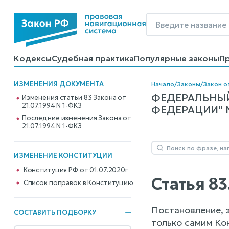
Кодексы
Судебная практика
Популярные законы
П
Калькуляторы
Справочные материалы
Образцы до
ИЗМЕНЕНИЯ ДОКУМЕНТА
Начало
/
Законы
/
Закон от
ФЕДЕРАЛЬНЫЙ
Изменения статьи 83 Закона от
21.07.1994 N 1-ФКЗ
ФЕДЕРАЦИИ" N 
Последние изменения Закона от
21.07.1994 N 1-ФКЗ
ИЗМЕНЕНИЕ КОНСТИТУЦИИ
Конституция РФ от 01.07.2020г
Статья 8
Cписок поправок в Конституцию
Постановление, 
СОСТАВИТЬ ПОДБОРКУ
только самим Ко