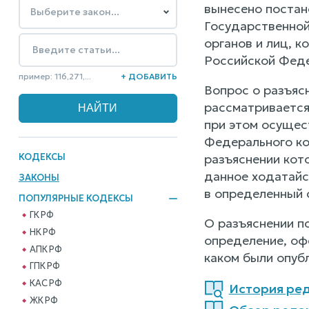
вынесено постан
Государственной
органов и лиц, 
Российской Феде
пример: 116,271,...
+ ДОБАВИТЬ
Вопрос о разъяс
рассматривается
при этом осущес
Федерального ко
КОДЕКСЫ
разъяснении кот
данное ходатайс
ЗАКОНЫ
в определенный с
ПОПУЛЯРНЫЕ КОДЕКСЫ
ГК РФ
О разъяснении п
НК РФ
определение, оф
АПК РФ
каком были опуб
ГПК РФ
КАС РФ
История реда
ЖК РФ