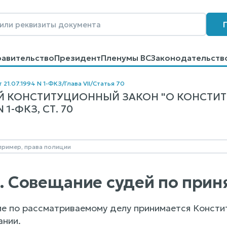
равительство
Президент
Пленумы ВС
Законодательств
говоров
Контакты
Помощь
Поиск
 21.07.1994 N 1-ФКЗ
/
Глава VII
/
Статья 70
 КОНСТИТУЦИОННЫЙ ЗАКОН "О КОНСТИ
1-ФКЗ, СТ. 70
0. Совещание судей по при
е по рассматриваемому делу принимается Конст
нии.