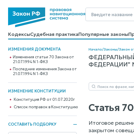
Кодексы
Судебная практика
Популярные законы
П
Калькуляторы
Справочные материалы
Образцы до
ИЗМЕНЕНИЯ ДОКУМЕНТА
Начало
/
Законы
/
Закон от
ФЕДЕРАЛЬНЫЙ
Изменения статьи 70 Закона от
21.07.1994 N 1-ФКЗ
ФЕДЕРАЦИИ" N 
Последние изменения Закона от
21.07.1994 N 1-ФКЗ
ИЗМЕНЕНИЕ КОНСТИТУЦИИ
Конституция РФ от 01.07.2020г
Статья 7
Cписок поправок в Конституцию
Итоговое решени
СОСТАВИТЬ ПОДБОРКУ
закрытом совеща