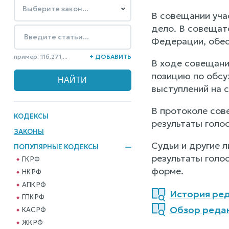
В совещании уча
дело. В совещат
Федерации, обес
пример: 116,271,...
+ ДОБАВИТЬ
В ходе совещани
позицию по обсу
выступлений на 
В протоколе сов
КОДЕКСЫ
результаты голо
ЗАКОНЫ
Судьи и другие 
ПОПУЛЯРНЫЕ КОДЕКСЫ
результаты голос
ГК РФ
форме.
НК РФ
АПК РФ
История реда
ГПК РФ
Обзор редак
КАС РФ
ЖК РФ