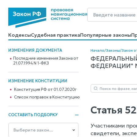
Кодексы
Судебная практика
Популярные законы
П
Калькуляторы
Справочные материалы
Образцы до
ИЗМЕНЕНИЯ ДОКУМЕНТА
Начало
/
Законы
/
Закон от
ФЕДЕРАЛЬНЫЙ
Последние изменения Закона от
21.07.1994 N 1-ФКЗ
ФЕДЕРАЦИИ" N 
ИЗМЕНЕНИЕ КОНСТИТУЦИИ
Конституция РФ от 01.07.2020г
Cписок поправок в Конституцию
Статья 5
СОСТАВИТЬ ПОДБОРКУ
Участниками про
свидетели, экспе