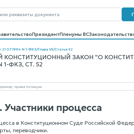
равительство
Президент
Пленумы ВС
Законодательств
говоров
Контакты
Помощь
Поиск
 21.07.1994 N 1-ФКЗ
/
Глава VII
/
Статья 52
 КОНСТИТУЦИОННЫЙ ЗАКОН "О КОНСТИ
1-ФКЗ, СТ. 52
2. Участники процесса
цесса в Конституционном Суде Российской Федер
рты, переводчики.