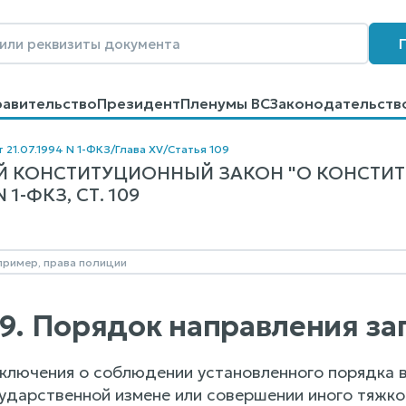
равительство
Президент
Пленумы ВС
Законодательств
говоров
Контакты
Помощь
Поиск
 21.07.1994 N 1-ФКЗ
/
Глава XV
/
Статья 109
 КОНСТИТУЦИОННЫЙ ЗАКОН "О КОНСТИ
1-ФКЗ, СТ. 109
09. Порядок направления за
аключения о соблюдении установленного порядка
ударственной измене или совершении иного тяжког