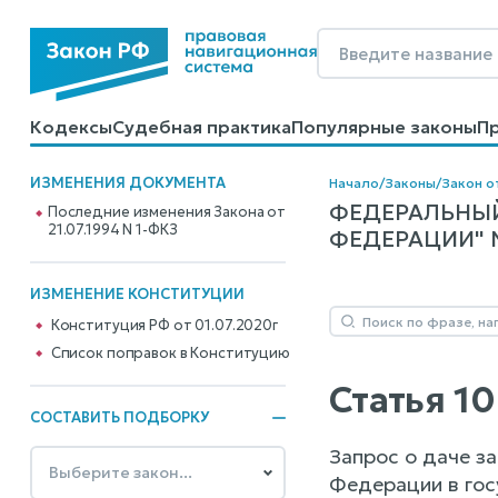
Кодексы
Судебная практика
Популярные законы
П
Калькуляторы
Справочные материалы
Образцы до
ИЗМЕНЕНИЯ ДОКУМЕНТА
Начало
/
Законы
/
Закон от
ФЕДЕРАЛЬНЫЙ
Последние изменения Закона от
21.07.1994 N 1-ФКЗ
ФЕДЕРАЦИИ" N 
ИЗМЕНЕНИЕ КОНСТИТУЦИИ
Конституция РФ от 01.07.2020г
Cписок поправок в Конституцию
Статья 1
СОСТАВИТЬ ПОДБОРКУ
Запрос о даче з
Федерации в гос