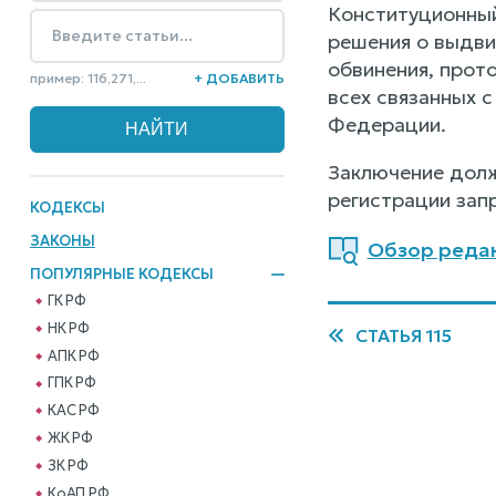
Конституционный
решения о выдви
обвинения, прот
пример: 116,271,...
+ ДОБАВИТЬ
всех связанных 
Федерации.
Заключение долж
регистрации зап
КОДЕКСЫ
ЗАКОНЫ
Обзор редак
ПОПУЛЯРНЫЕ КОДЕКСЫ
ГК РФ
НК РФ
СТАТЬЯ 115
АПК РФ
ГПК РФ
КАС РФ
ЖК РФ
ЗК РФ
КоАП РФ