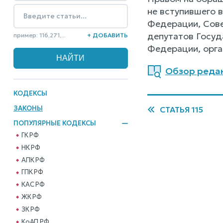
не вступившего 
Федерации, Сове
депутатов Госуд
пример: 116,271,...
+ ДОБАВИТЬ
Федерации, орга
Обзор редак
КОДЕКСЫ
ЗАКОНЫ
СТАТЬЯ 115
ПОПУЛЯРНЫЕ КОДЕКСЫ
ГК РФ
НК РФ
АПК РФ
ГПК РФ
КАС РФ
ЖК РФ
ЗК РФ
КоАП РФ