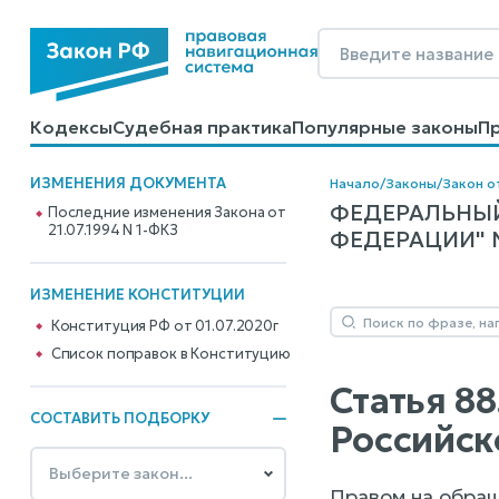
Кодексы
Судебная практика
Популярные законы
П
Калькуляторы
Справочные материалы
Образцы до
ИЗМЕНЕНИЯ ДОКУМЕНТА
Начало
/
Законы
/
Закон от
ФЕДЕРАЛЬНЫЙ
Последние изменения Закона от
21.07.1994 N 1-ФКЗ
ФЕДЕРАЦИИ" N 
ИЗМЕНЕНИЕ КОНСТИТУЦИИ
Конституция РФ от 01.07.2020г
Cписок поправок в Конституцию
Статья 8
СОСТАВИТЬ ПОДБОРКУ
Российс
Правом на обращ