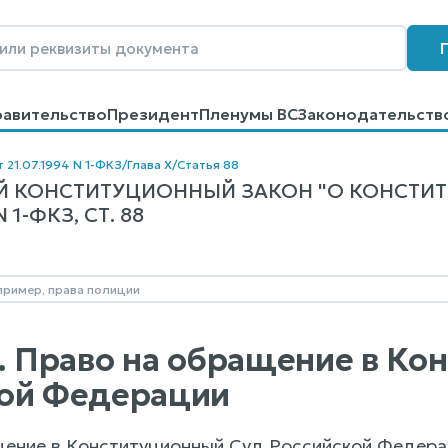
равительство
Президент
Пленумы ВС
Законодательств
говоров
Контакты
Помощь
Поиск
 21.07.1994 N 1-ФКЗ
/
Глава X
/
Статья 88
 КОНСТИТУЦИОННЫЙ ЗАКОН "О КОНСТИ
1-ФКЗ, СТ. 88
8. Право на обращение в К
кой Федерации
ение в Конституционный Суд Российской Федерац