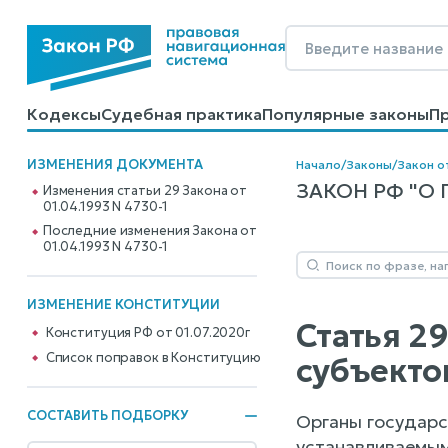
Кодексы
Судебная практика
Популярные законы
П
Калькуляторы
Справочные материалы
Образцы до
ИЗМЕНЕНИЯ ДОКУМЕНТА
Начало
/
Законы
/
Закон о
ЗАКОН РФ "О 
Изменения статьи 29 Закона от
01.04.1993 N 4730-1
Последние изменения Закона от
01.04.1993 N 4730-1
ИЗМЕНЕНИЕ КОНСТИТУЦИИ
Статья 2
Конституция РФ от 01.07.2020г
Cписок поправок в Конституцию
субъекто
СОСТАВИТЬ ПОДБОРКУ
Органы государс
устанавливаемым