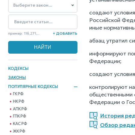
создают условия
Российской Феде
иные нормативны
пример: 116,271,...
+ ДОБАВИТЬ
абзац утратил си
информируют пог
Федерации;
КОДЕКСЫ
создают условия
ЗАКОНЫ
контролируют на
ПОПУЛЯРНЫЕ КОДЕКСЫ
общественными о
ГК РФ
Федерации о Гос
НК РФ
АПК РФ
История реда
ГПК РФ
КАС РФ
Обзор редакц
ЖК РФ