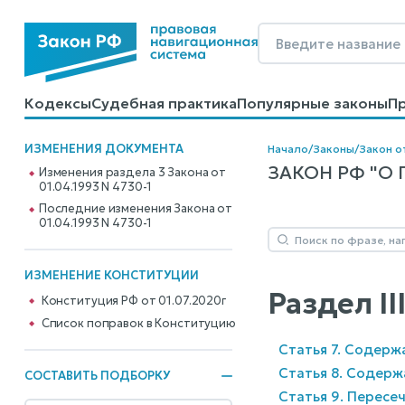
Кодексы
Судебная практика
Популярные законы
П
Калькуляторы
Справочные материалы
Образцы до
ИЗМЕНЕНИЯ ДОКУМЕНТА
Начало
/
Законы
/
Закон о
ЗАКОН РФ "О 
Изменения раздела 3 Закона от
01.04.1993 N 4730-1
Последние изменения Закона от
01.04.1993 N 4730-1
ИЗМЕНЕНИЕ КОНСТИТУЦИИ
Раздел I
Конституция РФ от 01.07.2020г
Cписок поправок в Конституцию
Статья 7. Содерж
Статья 8. Содерж
СОСТАВИТЬ ПОДБОРКУ
Статья 9. Пересе