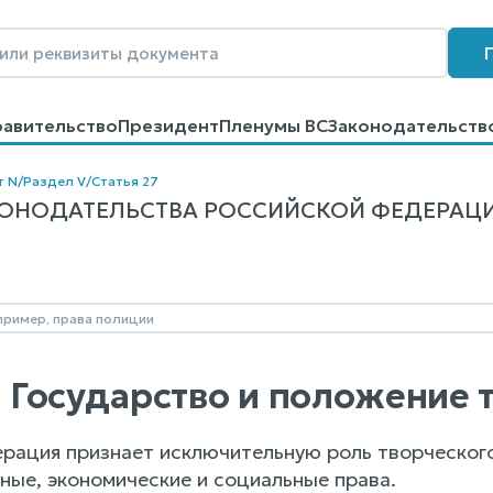
равительство
Президент
Пленумы ВС
Законодательств
говоров
Контакты
Помощь
Поиск
т N
/
Раздел V
/
Статья 27
НОДАТЕЛЬСТВА РОССИЙСКОЙ ФЕДЕРАЦИИ О К
7. Государство и положение
рация признает исключительную роль творческого 
ные, экономические и социальные права.