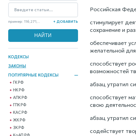
Российская Феде
стимулирует дея
пример: 116,271,...
+ ДОБАВИТЬ
сохранение и раз
обеспечивает ус
желательной для
КОДЕКСЫ
способствует ро
ЗАКОНЫ
возможностей тв
ПОПУЛЯРНЫЕ КОДЕКСЫ
ГК РФ
абзац утратил си
НК РФ
способствует ма
АПК РФ
свою деятельнос
ГПК РФ
КАС РФ
абзац утратил си
ЖК РФ
ЗК РФ
содействует тво
КоАП РФ