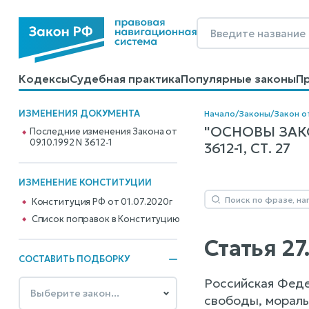
Кодексы
Судебная практика
Популярные законы
П
Калькуляторы
Справочные материалы
Образцы до
ИЗМЕНЕНИЯ ДОКУМЕНТА
Начало
/
Законы
/
Закон о
"ОСНОВЫ ЗАКО
Последние изменения Закона от
09.10.1992 N 3612-1
3612-1, СТ. 27
ИЗМЕНЕНИЕ КОНСТИТУЦИИ
Конституция РФ от 01.07.2020г
Cписок поправок в Конституцию
Статья 2
СОСТАВИТЬ ПОДБОРКУ
Российская Феде
свободы, мораль