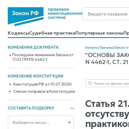
Кодексы
Судебная практика
Популярные законы
П
Калькуляторы
Справочные материалы
Образцы до
ИЗМЕНЕНИЯ ДОКУМЕНТА
Начало
/
Законы
/
Закон о
"ОСНОВЫ ЗАКО
Последние изменения Закона от
11.02.1993 N 4462-1
N 4462-1, СТ. 21
ИЗМЕНЕНИЕ КОНСТИТУЦИИ
Конституция РФ от 01.07.2020г
Cписок поправок в Конституцию
Статья 2
СОСТАВИТЬ ПОДБОРКУ
отсутств
практико