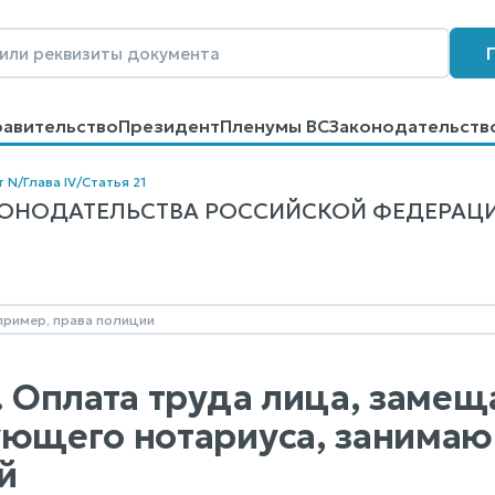
равительство
Президент
Пленумы ВС
Законодательств
говоров
Контакты
Помощь
Поиск
т N
/
Глава IV
/
Статья 21
НОДАТЕЛЬСТВА РОССИЙСКОЙ ФЕДЕРАЦИИ О 
1. Оплата труда лица, зам
ующего нотариуса, занимаю
й