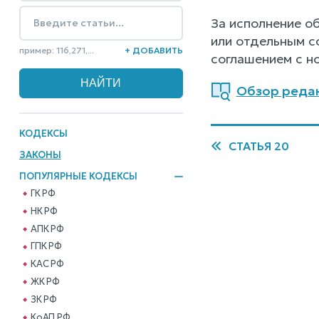
За исполнение о
или отдельным с
пример: 116,271,...
+ ДОБАВИТЬ
соглашением с н
Обзор редакц
КОДЕКСЫ
СТАТЬЯ 20
ЗАКОНЫ
ПОПУЛЯРНЫЕ КОДЕКСЫ
ГК РФ
НК РФ
АПК РФ
ГПК РФ
КАС РФ
ЖК РФ
ЗК РФ
КоАП РФ