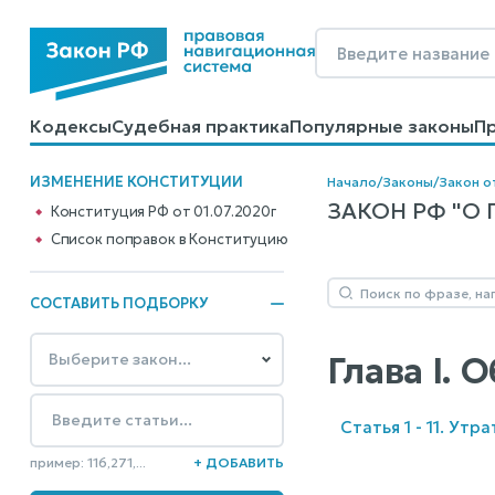
Кодексы
Судебная практика
Популярные законы
П
Калькуляторы
Справочные материалы
Образцы до
ИЗМЕНЕНИЕ КОНСТИТУЦИИ
Начало
/
Законы
/
Закон от
ЗАКОН РФ "О 
Конституция РФ от 01.07.2020г
Cписок поправок в Конституцию
СОСТАВИТЬ ПОДБОРКУ
Глава I.
Статья 1 - 11. Утр
пример: 116,271,...
+ ДОБАВИТЬ