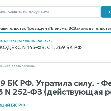
равительство
Президент
Пленумы ВС
Законодательств
говоров
Контакты
Помощь
Поиск
тный кодекс
/
Глава 26
/
Статья 269
ДЕКС N 145-ФЗ, СТ. 269 БК РФ
9 БК РФ. Утратила силу. - 
13 N 252-ФЗ (действующая 
кций БК РФ