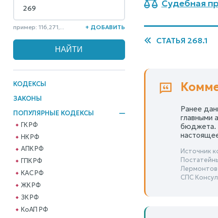
Судебная пр
пример: 116,271,...
+ ДОБАВИТЬ
СТАТЬЯ 268.1
КОДЕКСЫ
Комме
ЗАКОНЫ
Ранее дан
ПОПУЛЯРНЫЕ КОДЕКСЫ
главными 
ГК РФ
бюджета. 
настоящее
НК РФ
АПК РФ
Источник к
Постатейны
ГПК РФ
Лермонтов
КАС РФ
СПС Консул
ЖК РФ
ЗК РФ
КоАП РФ