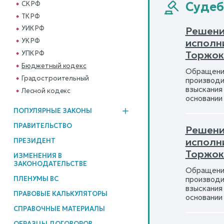
СК РФ
Судеб
ТК РФ
УИК РФ
Решени
исполн
УК РФ
Торжок
УПК РФ
Бюджетный кодекс
Обращение
Градостроительный
производит
взыскания
Лесной кодекс
основании
ПОПУЛЯРНЫЕ ЗАКОНЫ
ПРАВИТЕЛЬСТВО
Решени
исполн
ПРЕЗИДЕНТ
Торжок
ИЗМЕНЕНИЯ В
ЗАКОНОДАТЕЛЬСТВЕ
Обращение
ПЛЕНУМЫ ВС
производит
взыскания
ПРАВОВЫЕ КАЛЬКУЛЯТОРЫ
основании
СПРАВОЧНЫЕ МАТЕРИАЛЫ
ОБРАЗЦЫ ДОГОВОРОВ