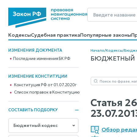
Кодексы
Судебная практика
Популярные законы
П
Калькуляторы
Справочные материалы
Образцы до
ИЗМЕНЕНИЯ ДОКУМЕНТА
Начало
/
Кодексы
/
Бюдже
БЮДЖЕТНЫЙ КО
Последние изменения БК РФ
ИЗМЕНЕНИЕ КОНСТИТУЦИИ
Конституция РФ от 01.07.2020г
Cписок поправок в Конституцию
Статья 26
23.07.20
СОСТАВИТЬ ПОДБОРКУ
Обзор реда