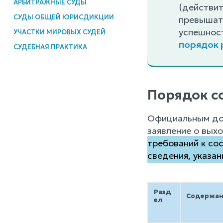
АРБИТРАЖНЫЕ СУДЫ
(действит
СУДЫ ОБЩЕЙ ЮРИСДИКЦИИ
превышать
успешност
УЧАСТКИ МИРОВЫХ СУДЕЙ
порядок 
СУДЕБНАЯ ПРАКТИКА
Порядок с
Официальным до
заявление о вых
требований к со
сведения, указан
Разд
Содержан
ел