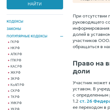
При отсутствии п
руководящего со
КОДЕКСЫ
информирования 
ЗАКОНЫ
долей в уставно
ПОПУЛЯРНЫЕ КОДЕКСЫ
участников ООО.
ГК РФ
обращаться в на
НК РФ
АПК РФ
ГПК РФ
Право на 
КАС РФ
доли
ЖК РФ
ЗК РФ
Участник может 
КоАП РФ
уставом. В учре
СК РФ
с определенным 
ТК РФ
1.2
ст. 26 Федер
УИК РФ
ее переходом в 
УК РФ