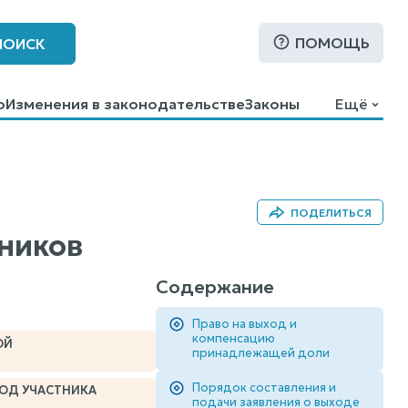
ПОМОЩЬ
ПОИСК
о
Изменения в законодательстве
Законы
Ещё
ПОДЕЛИТЬСЯ
тников
Содержание
Право на выход и
компенсацию
ОЙ
принадлежащей доли
Порядок составления и
ЫХОД УЧАСТНИКА
подачи заявления о выходе