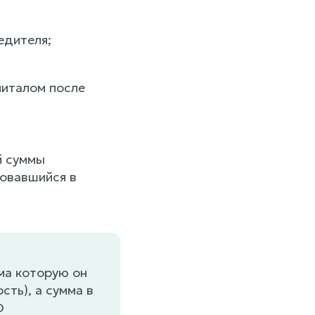
едителя;
питалом после
й суммы
зовавшийся в
ма которую он
сть), а сумма в
О