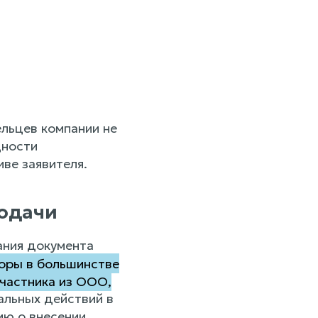
льцев компании не
щности
ве заявителя.
подачи
ания документа
оры в большинстве
участника из ООО,
льных действий в
ию о внесении