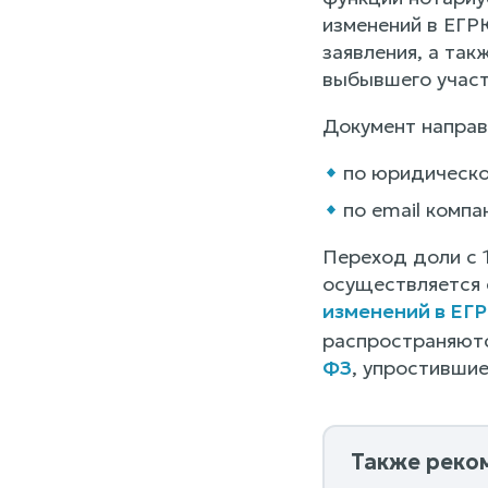
изменений в ЕГР
заявления, а та
выбывшего участ
Документ направл
по юридическо
по email компа
Переход доли с 1
осуществляется
изменений в Е
распространяютс
ФЗ
, упростивши
Также реко