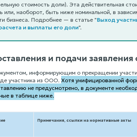
ельную стоимость доли). Эта действительная ст
 или, наоборот, быть ниже номинальной, в зависи
и бизнеса. Подробнее — в статье "
Выход участн
расчета и выплаты его доли
".
оставления и подачи заявления 
кументом, информирующим о прекращении участи
оде участника из ООО.
Хотя унифицированной фор
ставлению не предусмотрено, в документе необхо
ные в таблице ниже.
ие
Примечания, ссылки на нормативные акты