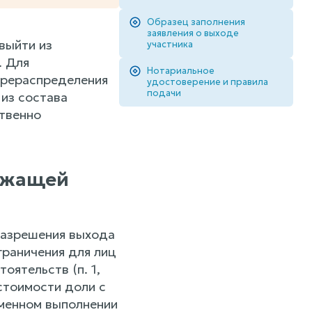
Образец заполнения
заявления о выходе
выйти из
участника
. Для
Нотариальное
ерераспределения
удостоверение и правила
подачи
 из состава
ственно
ежащей
разрешения выхода
граничения для лиц
оятельств (п. 1,
 стоимости доли с
менном выполнении