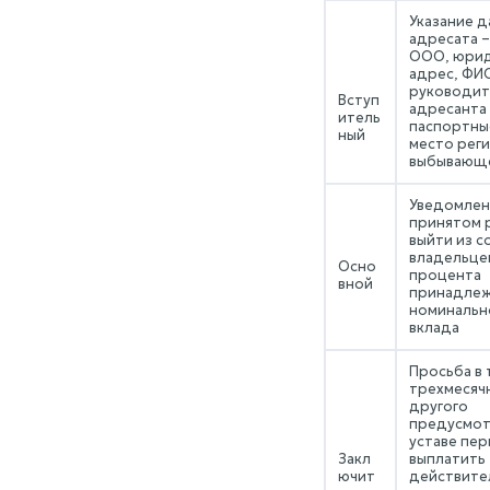
Указание д
адресата –
ООО, юрид
адрес, ФИ
руководит
Вступ
адресанта
итель
паспортны
ный
место рег
выбывающе
Уведомлен
принятом 
выйти из с
владельцев
Осно
процента
вной
принадлеж
номинальн
вклада
Просьба в 
трехмесяч
другого
предусмот
уставе пер
Закл
выплатить
ючит
действите