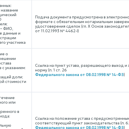
анных:
 название
ический
Подача документа предусмотрена в электронн
О
формате с обязательным нотариальным заверен
еля;
удостоверения сделок (гл. X Основ законодате
 – ФИО,
от 11.02.1993 № 4462-I)
е данные и
истрации
го участника
ие о
решении
остава
Ссылка на пункт устава, разрешающего выход и
 с указанием:
норму (п. 1 ст. 26
Федерального закона от 08.02.1998 № 14-ФЗ
)
ащей доли;
ой стоимости
течение
ного или
ренного в
иода:
Ссылка на положение устава с предусмотренны
соответствующий пункт законодательства (п. 6.1
льную
Федерального закона от 08.02.1998 № 14-ФЗ
)