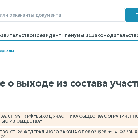
равительство
Президент
Пленумы ВС
Законодательств
говоров
Контакты
Помощь
Поиск
териалы
е о выходе из состава учас
ЗА: СТ. 94 ГК РФ "ВЫХОД УЧАСТНИКА ОБЩЕСТВА С ОГРАНИЧЕНН
ТЬЮ ИЗ ОБЩЕСТВА"
О: СТ. 26 ФЕДЕРАЛЬНОГО ЗАКОНА ОТ 08.02.1998 № 14-ФЗ "В
ОО"