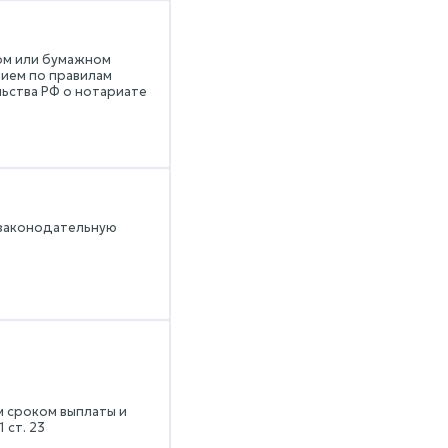
ом или бумажном
ием по правилам
льства РФ о нотариате
 законодательную
м сроком выплаты и
 ст. 23