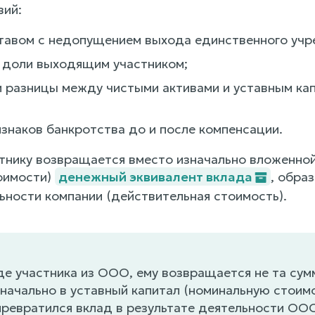
вий:
тавом с недопущением выхода единственного учр
 доли выходящим участником;
 разницы между чистыми активами и уставным ка
изнаков банкротства до и после компенсации.
тнику возвращается вместо изначально вложенно
оимости)
денежный эквивалент вклада
, обра
ьности компании (действительная стоимость).
е участника из ООО, ему возвращается не та сум
начально в уставный капитал (номинальную стоимо
ревратился вклад в результате деятельности ОО