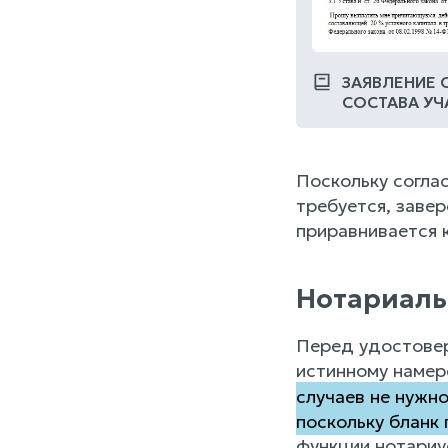
ЗАЯВЛЕНИЕ 
СОСТАВА У
Поскольку согла
требуется, заве
приравнивается 
Нотариаль
Перед удостовер
истинному намер
случаев не нужн
поскольку бланк
функции нотариу