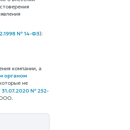
остоверения
аявления
2.1998 № 14-ФЗ
):
ения компании, а
м органом
 которые не
31.07.2020 № 252-
 ООО.