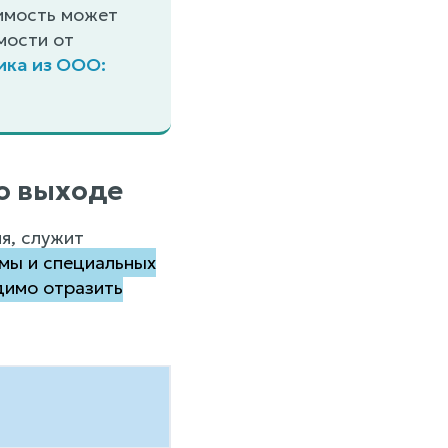
оимость может
мости от
ика из ООО:
о выходе
я, служит
мы и специальных
димо отразить