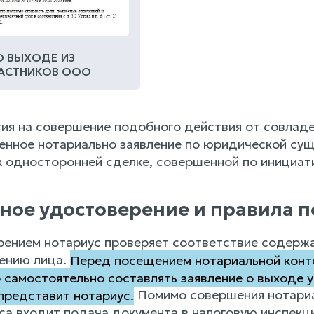
О ВЫХОДЕ ИЗ
ЧАСТНИКОВ ООО
сия на совершение подобного действия от совладе
ренное нотариально заявление по юридической су
к односторонней сделке, совершенной по инициати
ное удостоверение и правила 
ением нотариус проверяет соответствие содерж
ению лица.
Перед посещением нотариальной конт
о самостоятельно составлять заявление о выходе 
 представит нотариус.
Помимо совершения нотариа
са входит подача документа в налоговую инспекц