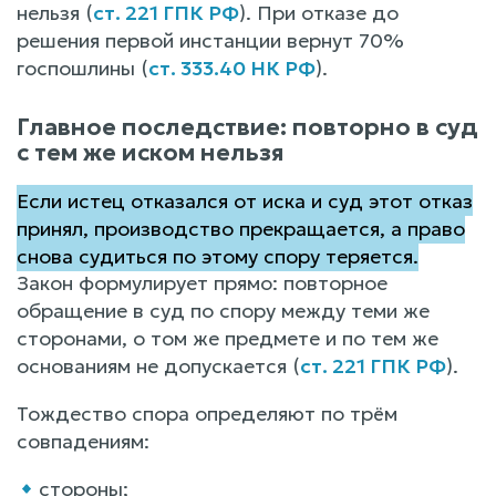
нельзя (
ст. 221 ГПК РФ
). При отказе до
решения первой инстанции вернут 70%
госпошлины (
ст. 333.40 НК РФ
).
Главное последствие: повторно в суд
с тем же иском нельзя
Если истец отказался от иска и суд этот отказ
принял, производство прекращается, а право
снова судиться по этому спору теряется.
Закон формулирует прямо: повторное
обращение в суд по спору между теми же
сторонами, о том же предмете и по тем же
основаниям не допускается (
ст. 221 ГПК РФ
).
Тождество спора определяют по трём
совпадениям:
стороны;