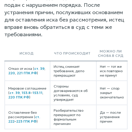
подан с нарушением порядка. После
устранения причин, послуживших основанием
для оставления иска без рассмотрения, истец
вправе вновь обратиться в суд с теми же
требованиями.
МОЖНО ЛИ
ИСХОД
ЧТО ПРОИСХОДИТ
СНОВА В СУД
Истец снимает
Нет — тот же
Отказ от иска (
ст. 39
,
требования, дело
иск повторно
220
,
221 ГПК РФ
)
прекращают
не примут
Стороны
Мировое соглашение
Нет — спор
договариваются об
(
ст. 39
,
153.8
–
153.11
,
закрыт
условиях, суд
220 ГПК РФ
)
окончательно
утверждает
Разбирательство
Оставление без
Да — после
прекращают по
рассмотрения (
ст.
устранения
формальным
222
–
223 ГПК РФ
)
причин
причинам