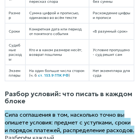
пересказ спора
без суммы
Разме
Сумма цифрой и прописью,
Расхождение цифры
р
одинаково во всём тексте
и прописи
Конкретная дата или период
Сроки
«В разумный срок»
от понятного события
Судеб
ные
Кто и в каком размере несёт;
Условие пропущено
расход
возврат пошлины
- суд решит сам
ы
Экзем
На один больше числа сторон
Нет экземпляра для
пляры
(ч. 6
ст. 153.9 ГПК РФ
)
суда
Разбор условий: что писать в каждом
блоке
Сила соглашения в том, насколько точно вы
опишете условия: предмет с уступками, сроки
и порядок платежей, распределение расходов.
Разберём каждый.