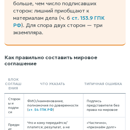
больше, чем число подписавших
сторон: лишний приобщают к
материалам дела (ч. 6
ст. 153.9 ГПК
РФ
). Для спора двух сторон — три
экземпляра.
Как правильно составить мировое
соглашение
БЛОК
СОГЛАШ
ЧТО УКАЗАТЬ
ТИПИЧНАЯ ОШИБКА
ЕНИЯ
Сторон
ФИО/наименование,
Подпись
ы и
полномочия по доверенности
представителя без
подпи
(
ст. 54 ГПК РФ
)
права на мировое
си
Что и кому передаётся/
«Частично»,
Предм
платится; результат, а не
«признаём долг»
ет