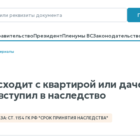
равительство
Президент
Пленумы ВС
Законодательств
говоров
Контакты
Помощь
Поиск
териалы
сходит с квартирой или дач
вступил в наследство
А: СТ. 1154 ГК РФ "СРОК ПРИНЯТИЯ НАСЛЕДСТВА"