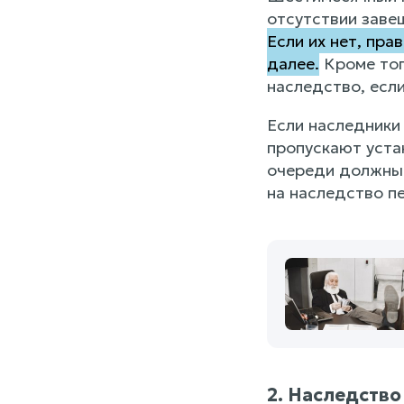
отсутствии заве
Если их нет, пра
далее.
Кроме тог
наследство, есл
Если наследники
пропускают уста
очереди должны в
на наследство п
2. Наследств