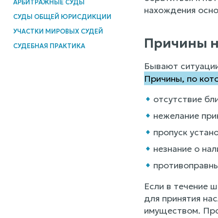
АРБИТРАЖНЫЕ СУДЫ
нахождения осно
СУДЫ ОБЩЕЙ ЮРИСДИКЦИИ
УЧАСТКИ МИРОВЫХ СУДЕЙ
Причины н
СУДЕБНАЯ ПРАКТИКА
Бывают ситуации,
Причины, по кот
отсутствие бл
нежелание при
пропуск устан
незнание о на
противоправны
Если в течение ш
для принятия на
имуществом. Про