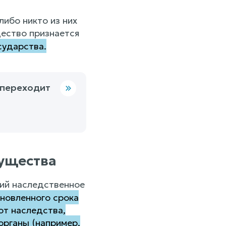
либо никто из них
щество признается
сударства.
 переходит
ущества
щий наследственное
ановленного срока
от наследства,
органы (например,