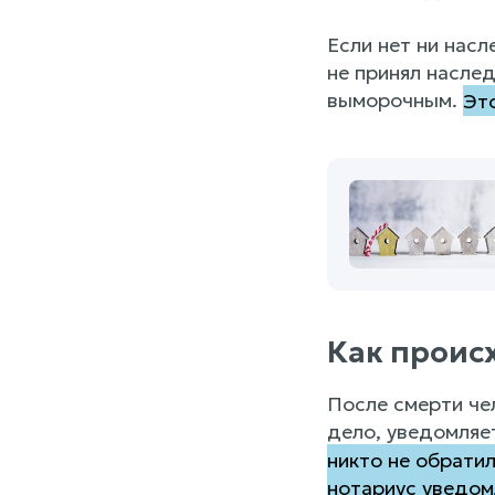
Если нет ни насл
не принял наслед
выморочным.
Это
Как проис
После смерти че
дело, уведомляе
никто не обратил
нотариус уведом