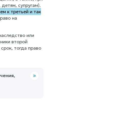
детям, супругам).
ем к третьей и так
раво на
наследство или
дники второй
срок, тогда право
чения,