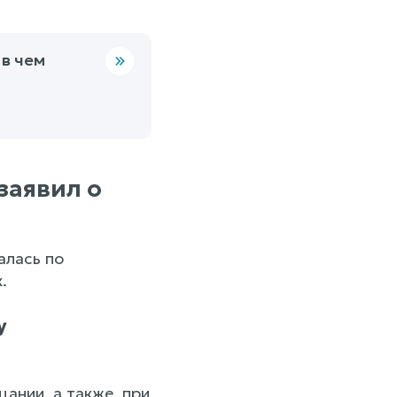
 в чем
заявил о
алась по
.
у
ании, а также, при