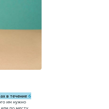
вах в течение
6
го им нужно
 или по месту