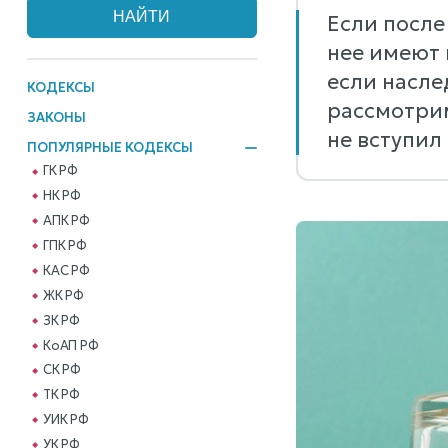
Если после
нее имеют 
если насле
КОДЕКСЫ
рассмотрим
ЗАКОНЫ
не вступил
ПОПУЛЯРНЫЕ КОДЕКСЫ
ГК РФ
НК РФ
АПК РФ
ГПК РФ
КАС РФ
ЖК РФ
ЗК РФ
КоАП РФ
СК РФ
ТК РФ
УИК РФ
УК РФ