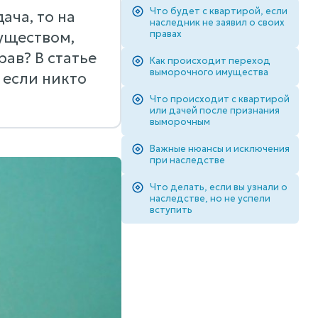
Что будет с квартирой, если
ача, то на
наследник не заявил о своих
правах
муществом,
рав? В статье
Как происходит переход
выморочного имущества
 если никто
Что происходит с квартирой
или дачей после признания
выморочным
Важные нюансы и исключения
при наследстве
Что делать, если вы узнали о
наследстве, но не успели
вступить