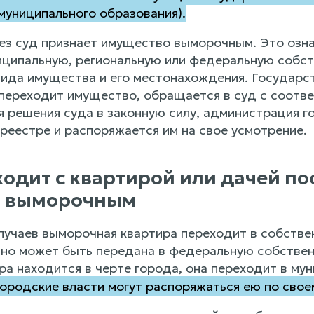
униципального образования).
ез суд признает имущество выморочным. Это озна
иципальную, региональную или федеральную собст
вида имущества и его местонахождения. Государст
 переходит имущество, обращается в суд с соотв
я решения суда в законную силу, администрация г
реестре и распоряжается им на свое усмотрение.
одит с квартирой или дачей по
я выморочным
лучаев выморочная квартира переходит в собстве
 но может быть передана в федеральную собствен
ира находится в черте города, она переходит в му
ородские власти могут распоряжаться ею по свое