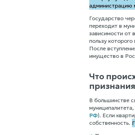
администрацию м
Государство чер
переходит в мун
зависимости от 
пользу которого
После вступлени
имущество в Рос
Что происх
признани
В большинстве с
муниципалитета,
РФ
). Если кварт
собственность.
Г