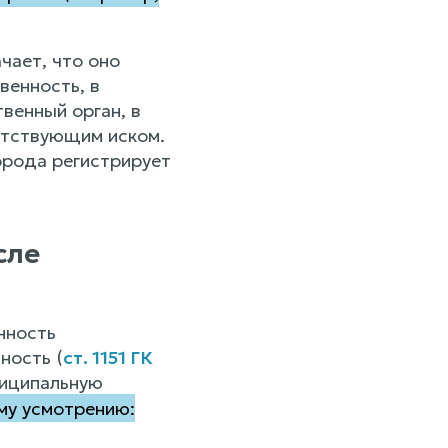
чает, что оно
венность, в
венный орган, в
етствующим иском.
орода регистрирует
сле
нность
ность (
ст. 1151 ГК
ниципальную
му усмотрению: