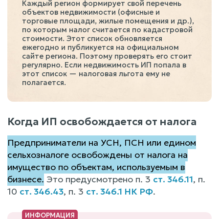
Каждый регион формирует свой перечень
объектов недвижимости (офисные и
торговые площади, жилые помещения и др.),
по которым налог считается по кадастровой
стоимости. Этот список обновляется
ежегодно и публикуется на официальном
сайте региона. Поэтому проверять его стоит
регулярно. Если недвижимость ИП попала в
этот список — налоговая льгота ему не
полагается.
Когда ИП освобождается от налога
Предприниматели на УСН, ПСН или едином
сельхозналоге освобождены от налога на
имущество по объектам, используемым в
бизнесе.
Это предусмотрено п. 3
ст. 346.11
, п.
10
ст. 346.43
, п. 3
ст. 346.1 НК РФ
.