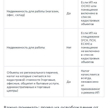
Если ИП на
ОСНО или
помещение
Недвижимость для работы (магазин,
Да
включено в
офис, склад)
список
кадастровых
объектов
Если ИП на
спецрежиме
(УСН, ПСН,
ЕСХН) и
Недвижимость для работы
Нет
помещение
не включено
в список
кадастровых
объектов
Налог
Объекты из регионального перечня,
начисляется
налог на которые считается по
всегда,
кадастровой стоимости (торговые,
Да
независимо
офисные, общепит и бытовые услуги,
от
административные и торговые
применяемог
центры)
о режима ИП
Важно понимать: право на освобождение от