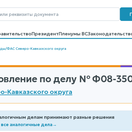
равительство
Президент
Пленумы ВС
Законодательств
говоров
Контакты
Помощь
Поиск
уды
/
ФАС Северо-Кавказского округа
овление по делу
№ Ф08-350
о-Кавказского округа
алогичным делам принимают разные решения
 все аналогичные дела
→