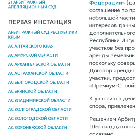
Федерации
» (д
21 АРБИТРАЖНЫЙ
АПЕЛЛЯЦИОННЫЙ СУД
соглашение по п
небольшой части
ПЕРВАЯ ИНСТАНЦИЯ
интересов данны
дополнительного
АРБИТРАЖНЫЙ СУД РЕСПУБЛИКИ
КРЫМ
Республики Ингу
АС АЛТАЙСКОГО КРАЯ
участков без пр
аренды земельны
АС АМУРСКОЙ ОБЛАСТИ
поскольку совер
АС АРХАНГЕЛЬСКОЙ ОБЛАСТИ
Договор аренды 
АС АСТРАХАНСКОЙ ОБЛАСТИ
участки, предос
АС БЕЛГОРОДСКОЙ ОБЛАСТИ
«Премиум-Строй»
АС БРЯНСКОЙ ОБЛАСТИ
К участию в дел
АС ВЛАДИМИРСКОЙ ОБЛАСТИ
спора, привлече
АС ВОЛГОГРАДСКОЙ ОБЛАСТИ
Решением Арбитр
АС ВОЛОГОДСКОЙ ОБЛАСТИ
Шестнадцатого а
АС ВОРОНЕЖСКОЙ ОБЛАСТИ
отказано.