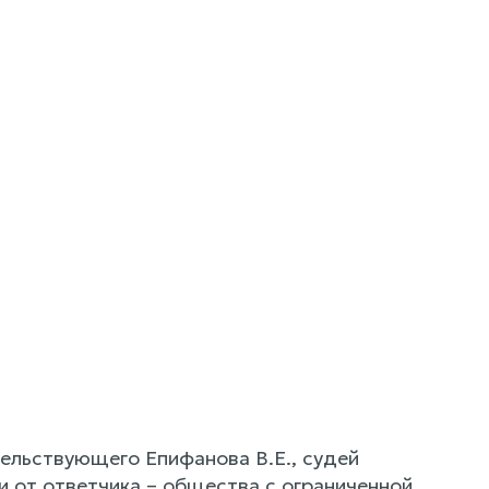
ельствующего Епифанова В.Е., судей
и от ответчика – общества с ограниченной