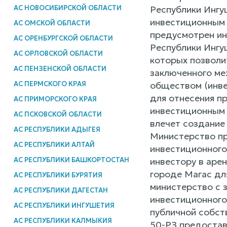
Республики Ингу
АС НОВОСИБИРСКОЙ ОБЛАСТИ
инвестиционным 
АС ОМСКОЙ ОБЛАСТИ
предусмотрен ин
АС ОРЕНБУРГСКОЙ ОБЛАСТИ
Республики Ингу
АС ОРЛОВСКОЙ ОБЛАСТИ
которых позволит
АС ПЕНЗЕНСКОЙ ОБЛАСТИ
заключенного ме
обществом (инве
АС ПЕРМСКОГО КРАЯ
для отнесения п
АС ПРИМОРСКОГО КРАЯ
инвестиционным 
АС ПСКОВСКОЙ ОБЛАСТИ
влечет создание 
АС РЕСПУБЛИКИ АДЫГЕЯ
Министерство пр
АС РЕСПУБЛИКИ АЛТАЙ
инвестиционного
инвестору в аре
АС РЕСПУБЛИКИ БАШКОРТОСТАН
городе Магас дл
АС РЕСПУБЛИКИ БУРЯТИЯ
министерство с 
АС РЕСПУБЛИКИ ДАГЕСТАН
инвестиционного
АС РЕСПУБЛИКИ ИНГУШЕТИЯ
публичной собств
АС РЕСПУБЛИКИ КАЛМЫКИЯ
50-РЗ предостав