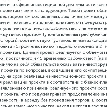
шетия в сфере инвестиционной деятельности крит
проектам является следующее. Такой проект обще
вестиционным соглашением, заключенным между 
шетия по инвестиционной политике, он предусмат
 увеличить количество рабочих мест, не менее че
жду министерством (уполномоченным республиканс
стором), соответствуют установленным законода
роекта «Строительство коттеджного поселка в 21 
проектам. Данный проект реализуется с объемом в
61 постоянного и 45 временных рабочих мест (на 
иняло на себя обязательств оказывать инвестору
 проекта по вопросам, входящим в его компетенц
нду на срок реализации инвестиционного проекта 
я реализации проекта в соответствии с бизнес-пл
заявлением о признании реализуемого проекта с
 проекта, что предусматривает представление инв
енности, в аренду без проведения торгов. В соот
ление земельного участка, находящегося в госуда