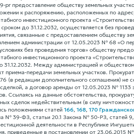
9-рг предоставление обществу земельных участков
ожении к распоряжению, расположенных по адресу:
табного инвестиционного проекта «Строительство 
у сроком до 31.12.2032, осуществляется без пров
иятия, связанные с предоставлением обществу зе
влением администрации от 12.05.2023 № 68 «О пер
условиях без проведения торгов» обществу предо
табного инвестиционного проекта «Строительство 
о 31.12.2032. Между администрацией и обществом
акт приема-передачи земельных участков. Прокура
 76 (в редакции дополнительного соглашения) не 
сделкой, а договор аренды от 12.05.2023 № 1133 
ов. Ссылаясь на данные обстоятельства, прокурат
нных сделок недействительным (в силу ничтожност
ись положениями статей
166
,
168
,
170 Гражданско
на № 39-ФЗ, статьи 20.1 Закона № 50-РЗ, статей 9
естиционной деятельности в Республике Ингушети
ия, приведенные в постановлении от 23.06.2015 №