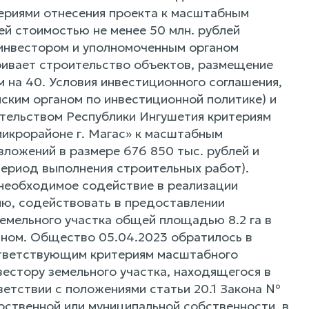
ериями отнесения проекта к масштабным
й стоимостью не менее 50 млн. рублей
инвестором и уполномоченным органом
ривает строительство объектов, размещение
м на 40. Условия инвестиционного соглашения,
ким органом по инвестиционной политике) и
тельством Республики Ингушетия критериям
микрорайоне г. Магас» к масштабным
ложений в размере 676 850 тыс. рублей и
период выполнения строительных работ).
 необходимое содействие в реализации
ию, содействовать в предоставлении
земельного участка общей площадью 8.2 га в
аном. Общество 05.04.2023 обратилось в
оответствующим критериям масштабного
естору земельного участка, находящегося в
ветствии с положениями статьи 20.1 Закона №
рственной или муниципальной собственности, в