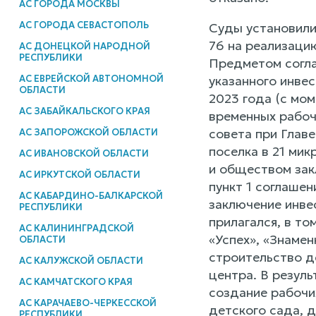
АС ГОРОДА МОСКВЫ
АС ГОРОДА СЕВАСТОПОЛЬ
Суды установили
76 на реализаци
АС ДОНЕЦКОЙ НАРОДНОЙ
РЕСПУБЛИКИ
Предметом согла
указанного инве
АС ЕВРЕЙСКОЙ АВТОНОМНОЙ
ОБЛАСТИ
2023 года (с мом
АС ЗАБАЙКАЛЬСКОГО КРАЯ
временных рабоч
совета при Глав
АС ЗАПОРОЖСКОЙ ОБЛАСТИ
поселка в 21 ми
АС ИВАНОВСКОЙ ОБЛАСТИ
и обществом зак
АС ИРКУТСКОЙ ОБЛАСТИ
пункт 1 соглаше
АС КАБАРДИНО-БАЛКАРСКОЙ
заключение инве
РЕСПУБЛИКИ
прилагался, в то
АС КАЛИНИНГРАДСКОЙ
«Успех», «Знамен
ОБЛАСТИ
строительство д
АС КАЛУЖСКОЙ ОБЛАСТИ
центра. В резул
АС КАМЧАТСКОГО КРАЯ
создание рабочи
АС КАРАЧАЕВО-ЧЕРКЕССКОЙ
детского сада, 
РЕСПУБЛИКИ