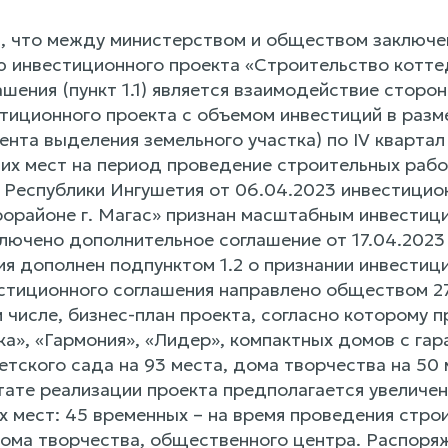
, что между министерством и обществом заключе
ю инвестиционного проекта «Строительство коттед
шения (пункт 1.1) является взаимодействие сторо
стиционного проекта с объемом инвестиций в разме
ента выделения земельного участка) по IV квартал
их мест на период проведение строительных раб
е Республики Ингушетия от 06.04.2023 инвестици
крорайоне г. Магас» признан масштабным инвестиц
лючено дополнительное соглашение от 17.04.2023
ния дополнен подпунктом 1.2 о признании инвести
стиционного соглашения направлено обществом 27.
м числе, бизнес-план проекта, согласно которому
ка», «Гармония», «Лидер», компактных домов с гар
етского сада на 93 места, дома творчества на 5
ьтате реализации проекта предполагается увеличе
х мест: 45 временных – на время проведения стро
дома творчества, общественного центра. Распоря