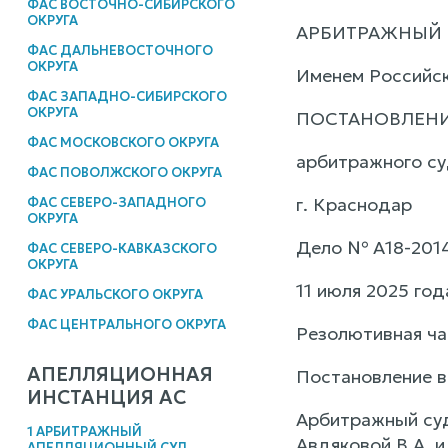
ФАС ВОСТОЧНО-СИБИРСКОГО
ОКРУГА
АРБИТРАЖНЫЙ 
ФАС ДАЛЬНЕВОСТОЧНОГО
ОКРУГА
Именем Российс
ФАС ЗАПАДНО-СИБИРСКОГО
ОКРУГА
ПОСТАНОВЛЕН
ФАС МОСКОВСКОГО ОКРУГА
арбитражного су
ФАС ПОВОЛЖСКОГО ОКРУГА
г. Краснодар
ФАС СЕВЕРО-ЗАПАДНОГО
ОКРУГА
Дело № А18-201
ФАС СЕВЕРО-КАВКАЗСКОГО
ОКРУГА
11 июля 2025 год
ФАС УРАЛЬСКОГО ОКРУГА
ФАС ЦЕНТРАЛЬНОГО ОКРУГА
Резолютивная ча
АПЕЛЛЯЦИОННАЯ
Постановление в
ИНСТАНЦИЯ АС
Арбитражный суд
1 АРБИТРАЖНЫЙ
Авдяковой В.А. и
АПЕЛЛЯЦИОННЫЙ СУД