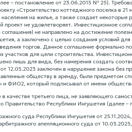
алее – постановление от 23.06.2015 № 25). Требо
роекту «Строительство коттеджного поселка в 21 
 населения на жилье, а также создает некоторые 
й проект не удовлетворяет. Инвестиционное согла
 соглашения) не направлено на достижение полезн
шетия, а заключено с целью создания условий дл
оведения торгов. Данное соглашение формально п
х участков для цели строительства. Инвестиционн
шено лишь для вида, без намерения создать соот
от 12.05.2023 заключен в нарушение закона без п
тавленные обществу в аренду, были предметом с
 и ФИО2, который подписывал от имени общества
е в качестве третьего лица, не заявляющего само
но Правительство Республики Ингушетия (далее – 
ажного суда Республики Ингушетия от 25.11.2024
рбитражного апелляционного суда от 10.03.2025,