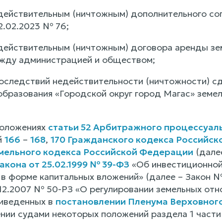
едействительным (ничтожным) дополнительного сог
2.02.2023 № 76;
едействительным (ничтожным) договора аренды зем
жду администрацией и обществом;
последствий недействительности (ничтожности) сд
образования «Городской округ город Магас» земел
положениях
статьи 52 Арбитражного процессуал
й
166
–
168
,
170 Гражданского кодекса Российс
емельного кодекса Российской Федерации
(дале
кона от 25.02.1999 № 39-ФЗ
«Об инвестиционной
в форме капитальных вложений» (далее – Закон № 
.12.2007 № 50-РЗ «О регулировании земельных отн
риведенных в
постановлении Пленума Верховного
нии судами некоторых положений раздела 1 част