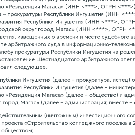
ю «Резиденция Магаса» (ИНН <***>, ОГРН <***>) 
а – прокуратуры Республики Ингушетия (ИНН <***
развития Республики Ингушетия (ИНН <***>, ОГРН
родской округ город Магас» (ИНН <***>, ОГРН <**
шетия, извещенных о времени и месте судебного 
те арбитражного суда в информационно-телекомм
лобу прокуратуры Республики Ингушетия на реше
 постановление Шестнадцатого арбитражного апелл
новил следующее.
публики Ингушетия (далее – прокуратура, истец) 
развития Республики Ингушетия (далее – министер
ю «Резиденция Магаса» (далее – общество) и ад
 город Магас» (далее – администрация; вместе – 
едействительным (ничтожным) инвестиционного со
 проекта «Строительство коттеджного поселка в 2
 обществом;