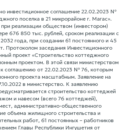
но инвестиционное соглашение 22.02.2023 №
жного поселка в 21 микрорайоне г. Магас».
н при реализации обществом (инвестором)
ре 676 850 тыс. рублей, сроком реализации с
 2032 года, при создании 61 постоянного и 45
от. Протоколом заседания Инвестиционного
онный проект «Строительство коттеджного
ионным проектом. В этой связи министерством
 к соглашению от 22.02.2023 № 76, которым
ционного проекта масштабным. Заявление на
10.2022 в министерство. К заявлению
 предусматривается строительство коттеджей
ажом и навесом (всего 76 коттеджей),
0 мест, административно-общественного
ние объема жилищного строительства и
ительных работ, 61 постоянных – работников
жением Главы Республики Ингушетия от