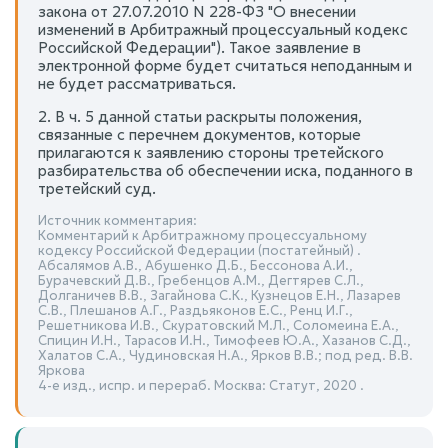
закона от 27.07.2010 N 228-ФЗ "О внесении
изменений в Арбитражный процессуальный кодекс
Российской Федерации"). Такое заявление в
электронной форме будет считаться неподанным и
не будет рассматриваться.
2. В ч. 5 данной статьи раскрыты положения,
связанные с перечнем документов, которые
прилагаются к заявлению стороны третейского
разбирательства об обеспечении иска, поданного в
третейский суд.
Источник комментария:
Комментарий к Арбитражному процессуальному
кодексу Российской Федерации (постатейный) .
Абсалямов А.В., Абушенко Д.Б., Бессонова А.И.,
Бурачевский Д.В., Гребенцов А.М., Дегтярев С.Л.,
Долганичев В.В., Загайнова С.К., Кузнецов Е.Н., Лазарев
С.В., Плешанов А.Г., Раздьяконов Е.С., Ренц И.Г.,
Решетникова И.В., Скуратовский М.Л., Соломеина Е.А.,
Спицин И.Н., Тарасов И.Н., Тимофеев Ю.А., Хазанов С.Д.,
Халатов С.А., Чудиновская Н.А., Ярков В.В.; под ред. В.В.
Яркова
4-е изд., испр. и перераб. Москва: Статут, 2020 .