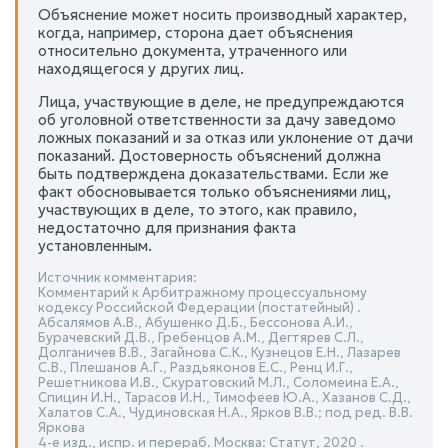
Объяснение может носить производный характер,
когда, например, сторона дает объяснения
относительно документа, утраченного или
находящегося у других лиц.
Лица, участвующие в деле, не предупреждаются
об уголовной ответственности за дачу заведомо
ложных показаний и за отказ или уклонение от дачи
показаний. Достоверность объяснений должна
быть подтверждена доказательствами. Если же
факт обосновывается только объяснениями лиц,
участвующих в деле, то этого, как правило,
недостаточно для признания факта
установленным.
Источник комментария:
Комментарий к Арбитражному процессуальному
кодексу Российской Федерации (постатейный) .
Абсалямов А.В., Абушенко Д.Б., Бессонова А.И.,
Бурачевский Д.В., Гребенцов А.М., Дегтярев С.Л.,
Долганичев В.В., Загайнова С.К., Кузнецов Е.Н., Лазарев
С.В., Плешанов А.Г., Раздьяконов Е.С., Ренц И.Г.,
Решетникова И.В., Скуратовский М.Л., Соломеина Е.А.,
Спицин И.Н., Тарасов И.Н., Тимофеев Ю.А., Хазанов С.Д.,
Халатов С.А., Чудиновская Н.А., Ярков В.В.; под ред. В.В.
Яркова
4-е изд., испр. и перераб. Москва: Статут, 2020 .