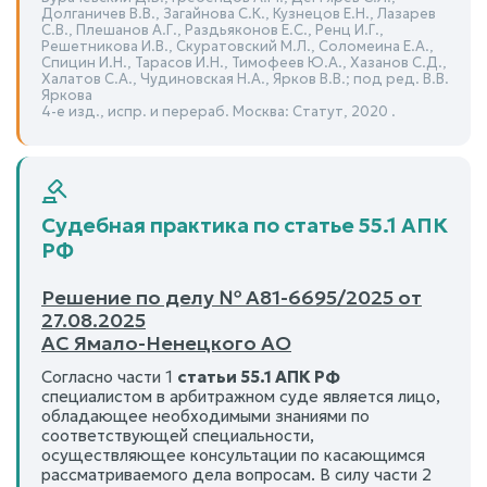
Долганичев В.В., Загайнова С.К., Кузнецов Е.Н., Лазарев
С.В., Плешанов А.Г., Раздьяконов Е.С., Ренц И.Г.,
Решетникова И.В., Скуратовский М.Л., Соломеина Е.А.,
Спицин И.Н., Тарасов И.Н., Тимофеев Ю.А., Хазанов С.Д.,
Халатов С.А., Чудиновская Н.А., Ярков В.В.; под ред. В.В.
Яркова
4-е изд., испр. и перераб. Москва: Статут, 2020 .
Судебная практика по статье 55.1 АПК
РФ
Решение по делу № А81-6695/2025 от
27.08.2025
АС Ямало-Ненецкого АО
Согласно части 1
статьи 55.1 АПК РФ
специалистом в арбитражном суде является лицо,
обладающее необходимыми знаниями по
соответствующей специальности,
осуществляющее консультации по касающимся
рассматриваемого дела вопросам. В силу части 2