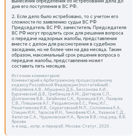
вынесения определения об истребовании дела до
дня его поступления в ВС РФ.
2. Если дело было истребовано, то с учетом его
сложности по заявлению судьи ВС РФ
Председатель ВС РФ, заместитель Председателя
ВС РФ могут продлить срок для решения вопроса
о передаче надзорных жалобы, представления
вместе с делом для рассмотрения в судебном
заседании, но не более чем на два месяца. Таким
образом, максимальный срок решения вопроса о
передаче жалобы, представления может
составить пять месяцев.
Источник комментария:
Комментарий к Арбитражному процессуальному
кодексу Российской Федерации (постатейный) .
Абсалямов А.В., Абушенко Д.Б., Бессонова А.И.,
Бурачевский Д.В., Гребенцов А.М., Дегтярев С.Л.,
Долганичев В.В., Загайнова С.К., Кузнецов Е.Н., Лазарев
С.В., Плешанов А.Г., Раздьяконов Е.С., Ренц И.Г.,
Решетникова И.В., Скуратовский М.Л., Соломеина Е.А.,
Спицин И.Н., Тарасов И.Н., Тимофеев Ю.А., Хазанов С.Д.,
Халатов С.А., Чудиновская Н.А., Ярков В.В.; под ред. В.В.
Яркова
4-е изд., испр. и перераб. Москва: Статут, 2020 .