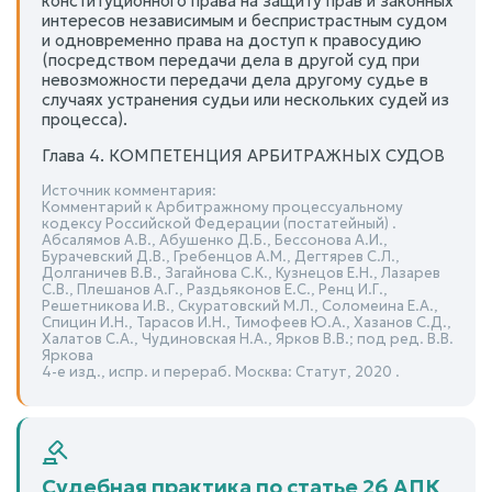
конституционного права на защиту прав и законных
интересов независимым и беспристрастным судом
и одновременно права на доступ к правосудию
(посредством передачи дела в другой суд при
невозможности передачи дела другому судье в
случаях устранения судьи или нескольких судей из
процесса).
Глава 4. КОМПЕТЕНЦИЯ АРБИТРАЖНЫХ СУДОВ
Источник комментария:
Комментарий к Арбитражному процессуальному
кодексу Российской Федерации (постатейный) .
Абсалямов А.В., Абушенко Д.Б., Бессонова А.И.,
Бурачевский Д.В., Гребенцов А.М., Дегтярев С.Л.,
Долганичев В.В., Загайнова С.К., Кузнецов Е.Н., Лазарев
С.В., Плешанов А.Г., Раздьяконов Е.С., Ренц И.Г.,
Решетникова И.В., Скуратовский М.Л., Соломеина Е.А.,
Спицин И.Н., Тарасов И.Н., Тимофеев Ю.А., Хазанов С.Д.,
Халатов С.А., Чудиновская Н.А., Ярков В.В.; под ред. В.В.
Яркова
4-е изд., испр. и перераб. Москва: Статут, 2020 .
Судебная практика по статье 26 АПК