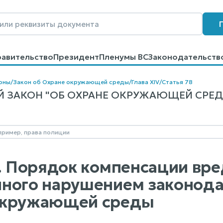
равительство
Президент
Пленумы ВС
Законодательств
говоров
Контакты
Помощь
Поиск
оны
/
Закон об Охране окружающей среды
/
Глава XIV
/
Статья 78
ЗАКОН "ОБ ОХРАНЕ ОКРУЖАЮЩЕЙ СРЕДЫ" 
8. Порядок компенсации вр
ного нарушением законодат
окружающей среды