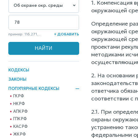
1. Компенсация 
окружающей сред
Определение раз
окружающей сред
пример: 116,271,...
+ ДОБАВИТЬ
окружающей сред
проектами рекуль
методиками исчи
осуществляющими
КОДЕКСЫ
2. На основании
ЗАКОНЫ
законодательств
ПОПУЛЯРНЫЕ КОДЕКСЫ
ответчика обяза
ГК РФ
соответствии с 
НК РФ
2.1. При опреде
АПК РФ
охраны окружающ
ГПК РФ
устранению тако
КАС РФ
федеральными ор
ЖК РФ