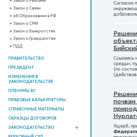
Закон о Рекламе
Согласно п
окружающе
Закон о Связи
доброволь
об Образовании в РФ
Закон о СМИ
Закон о Банкротстве
Решени
Закон о Гражданстве
объект
ПДД
Бийский
Ссылаясь н
ПРАВИТЕЛЬСТВО
среды», п
ПРЕЗИДЕНТ
(по состо
(действов
ИЗМЕНЕНИЯ В
ЗАКОНОДАТЕЛЬСТВЕ
ПЛЕНУМЫ ВС
Решени
почвам
ПРАВОВЫЕ КАЛЬКУЛЯТОРЫ
природ
СПРАВОЧНЫЕ МАТЕРИАЛЫ
Нурлат
ОБРАЗЦЫ ДОГОВОРОВ
Ущерб, пр
ЗАКОНОДАТЕЛЬСТВО
Федераль
причиненн
ВЕРХОВНЫЙ СУД