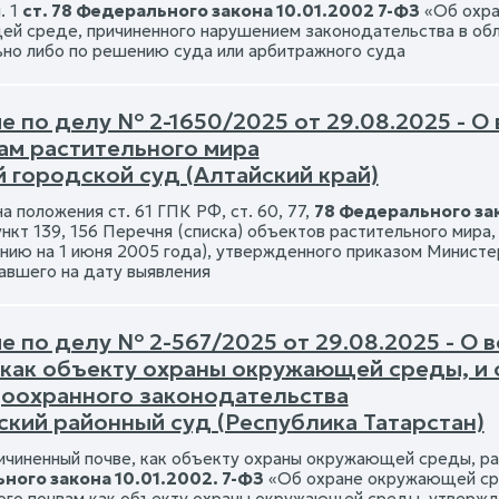
. 1
ст. 78 Федерального закона 10.01.2002 7-ФЗ
«Об охра
й среде, причиненного нарушением законодательства в об
но либо по решению суда или арбитражного суда
е по делу № 2-1650/2025 от 29.08.2025 - О
ам растительного мира
 городской суд (Алтайский край)
а положения ст. 61 ГПК РФ, ст. 60, 77,
78 Федерального зак
ункт 139, 156 Перечня (списка) объектов растительного мир
янию на 1 июня 2005 года), утвержденного приказом Министе
авшего на дату выявления
е по делу № 2-567/2025 от 29.08.2025 - О 
 как объекту охраны окружающей среды, и 
оохранного законодательства
ский районный суд (Республика Татарстан)
ичиненный почве, как объекту охраны окружающей среды, рас
ного закона 10.01.2002. 7-ФЗ
«Об охране окружающей сре
ого почвам как объекту охраны окружающей среды, утвержд