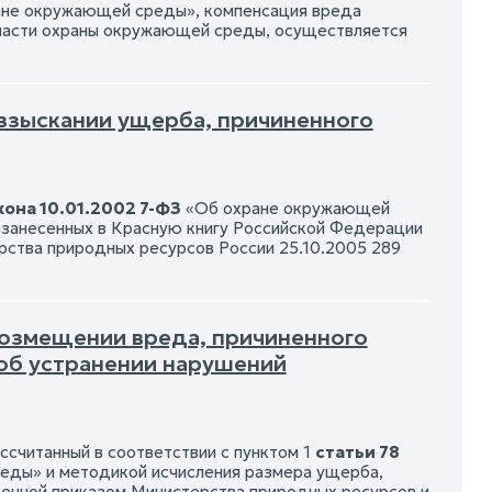
не окружающей среды», компенсация вреда
ласти охраны окружающей среды, осуществляется
 взыскании ущерба, причиненного
она 10.01.2002 7-ФЗ
«Об охране окружающей
а, занесенных в Красную книгу Российской Федерации
рства природных ресурсов России 25.10.2005 289
возмещении вреда, причиненного
об устранении нарушений
считанный в соответствии с пунктом 1
статьи 78
ды» и методикой исчисления размера ущерба,
енной приказом Министерства природных ресурсов и