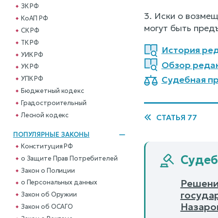
ЗК РФ
3. Иски о возме
КоАП РФ
могут быть пред
СК РФ
ТК РФ
История ред
УИК РФ
Обзор реда
УК РФ
Судебная пр
УПК РФ
Бюджетный кодекс
Градостроительный
Лесной кодекс
СТАТЬЯ 77
ПОПУЛЯРНЫЕ ЗАКОНЫ
Конституция РФ
Судеб
о Защите Прав Потребителей
Закон о Полиции
Решени
о Персональных данных
госуда
Закон об Оружии
Назаро
Закон об ОСАГО