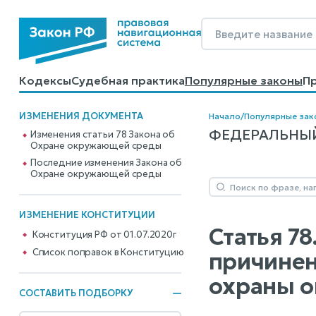
Кодексы
Судебная практика
Популярные законы
П
Калькуляторы
Справочные материалы
Образцы до
ИЗМЕНЕНИЯ ДОКУМЕНТА
Начало
/
Популярные зак
ФЕДЕРАЛЬНЫЙ 
Изменения статьи 78 Закона об
Охране окружающей среды
Последние изменения Закона об
Охране окружающей среды
ИЗМЕНЕНИЕ КОНСТИТУЦИИ
Статья 7
Конституция РФ от 01.07.2020г
Cписок поправок в Конституцию
причинен
охраны 
СОСТАВИТЬ ПОДБОРКУ