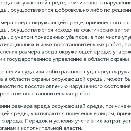
вреда окружающей среде, причиненного нарушение
ы, осуществляется добровольно либо по решению
мера вреда окружающей среде, причиненного нар
ы, осуществляется исходя из фактических затрат
ы, с учетом понесенных убытков, в том числе упу
тивационных и иных восстановительных работ, при
сления размера вреда окружающей среде, утверж
 государственное управление в области охраны
 решения суда или арбитражного суда вред окру
а в области охраны окружающей среды, может б
нности по восстановлению нарушенного состояния
проектом восстановительных работ.
лении размера вреда окружающей среде, причинен
ей среды, учитываются понесенные лицом, прич
го вреда. Порядок и условия учета этих затрат у
ганами исполнительной власти.