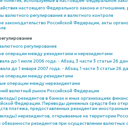
ые понятия, используемые в настоящем Федеральном зако
действия настоящего Федерального закона и отношения
пы валютного регулирования и валютного контроля
ое законодательство Российской Федерации, акты органо
оля
 регулирование
 валютного регулирования
ые операции между резидентами и нерезидентами
вала до 1 июля 2006 года. - Абзац 3 части 3 статьи 26 д
вала до 1 января 2007 года. - Абзац 1 части 3 статьи 26 
ные операции между резидентами
ные операции между нерезидентами
енний валютный рынок Российской Федерации
 (вклады) резидентов в банках и иных организациях фина
йской Федерации. Переводы денежных средств без откры
ств платежа, предоставленных резидентам иностранным
 (вклады) нерезидентов, открываемые на территории Рос
 и обязанности резидентов при осуществлении валютных