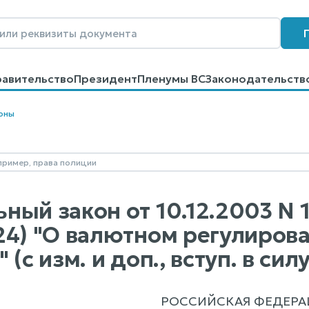
равительство
Президент
Пленумы ВС
Законодательств
говоров
Контакты
Помощь
Поиск
оны
ый закон от 10.12.2003 N 1
24) "О валютном регулиров
 (с изм. и доп., вступ. в сил
РОССИЙСКАЯ ФЕДЕРА