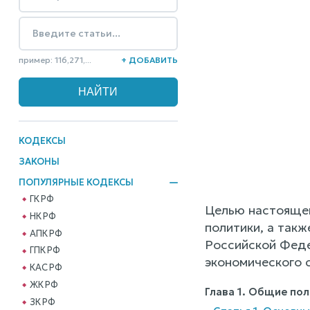
пример: 116,271,...
+ ДОБАВИТЬ
КОДЕКСЫ
ЗАКОНЫ
ПОПУЛЯРНЫЕ КОДЕКСЫ
ГК РФ
Целью настоящег
НК РФ
политики, а так
АПК РФ
Российской Феде
ГПК РФ
экономического 
КАС РФ
ЖК РФ
Глава 1. Общие по
ЗК РФ