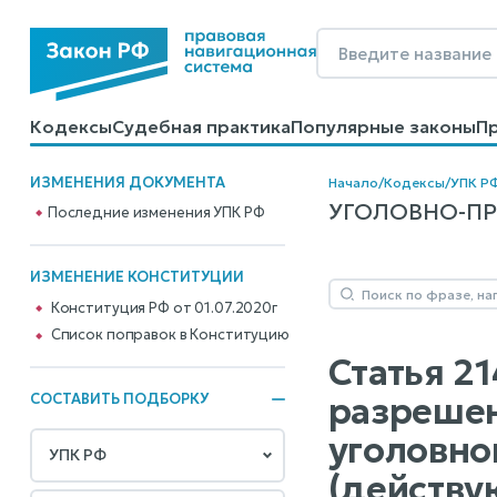
Кодексы
Судебная практика
Популярные законы
П
Калькуляторы
Справочные материалы
Образцы до
ИЗМЕНЕНИЯ ДОКУМЕНТА
Начало
/
Кодексы
/
УПК Р
УГОЛОВНО-ПРО
Последние изменения УПК РФ
ИЗМЕНЕНИЕ КОНСТИТУЦИИ
Конституция РФ от 01.07.2020г
Cписок поправок в Конституцию
Статья 2
разрешен
СОСТАВИТЬ ПОДБОРКУ
уголовно
(действу