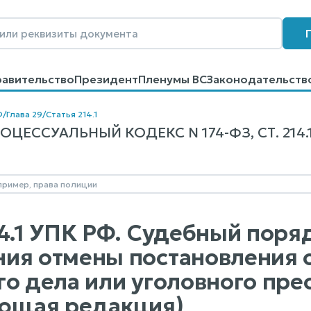
равительство
Президент
Пленумы ВС
Законодательств
говоров
Контакты
Помощь
Поиск
Ф
/
Глава 29
/
Статья 214.1
ЦЕССУАЛЬНЫЙ КОДЕКС N 174-ФЗ, СТ. 214.
14.1 УПК РФ. Судебный поря
ия отмены постановления 
го дела или уголовного пр
ющая редакция)