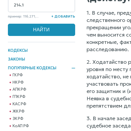
1. В случае, пре
пример: 116,271,...
+ ДОБАВИТЬ
следственного о
прекращении угол
чем выносится с
конкретные, фак
расследованию. 
КОДЕКСЫ
ЗАКОНЫ
2. Ходатайство 
ПОПУЛЯРНЫЕ КОДЕКСЫ
уровня по месту
ГК РФ
ходатайство, не 
НК РФ
участвовать про
АПК РФ
его защитник и (
ГПК РФ
Неявка в судебн
КАС РФ
препятствием дл
ЖК РФ
3. В начале зас
ЗК РФ
судебное заседа
КоАП РФ