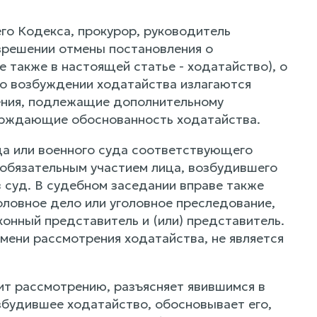
его Кодекса, прокурор, руководитель
зрешении отмены постановления о
 также в настоящей статье - ходатайство), о
 о возбуждении ходатайства излагаются
дения, подлежащие дополнительному
ерждающие обоснованность ходатайства.
да или военного суда соответствующего
 обязательным участием лица, возбудившего
в суд. В судебном заседании вправе также
оловное дело или уголовное преследование,
конный представитель и (или) представитель.
мени рассмотрения ходатайства, не является
жит рассмотрению, разъясняет явившимся в
озбудившее ходатайство, обосновывает его,