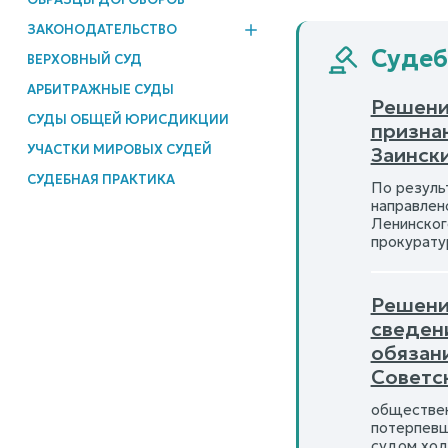
ЗАКОНОДАТЕЛЬСТВО
Судеб
ВЕРХОВНЫЙ СУД
АРБИТРАЖНЫЕ СУДЫ
Решени
СУДЫ ОБЩЕЙ ЮРИСДИКЦИИ
призна
УЧАСТКИ МИРОВЫХ СУДЕЙ
Заински
СУДЕБНАЯ ПРАКТИКА
По результ
направлен
Ленинског
прокурату
Решени
сведен
обязан
Советс
обществен
потерпевш
судом ход