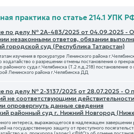
ная практика по статье 214.1 УПК Р
е по делу № 2А-483/2025 от 04.09.2025 - 
нии незаконными ответов, обязании выпол
й городской суд (Республика Татарстан)
атам изучения в прокуратуре Ленинского района г.Челябинска
о ходатайство о разрешении отмены постановления о прекра
о районного суда г.Челябинска (Т.2 л.д.218) постановление 
рой Ленинского района г.Челябинска ДД
е по делу № 2-3137/2025 от 28.07.2025 - О
ий не соответствующими действительност
ии опровергнуть данные сведения
кий районный суд г. Нижний Новгород (Ниж
ного интереса, выражающегося в надлежащем завершении р
ей на государственную защиту от преступного посягательства
атайство и.о. прокурора (адрес) <ФИО> об отмене постанов