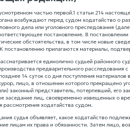
дусмотренном частью первой.1 статьи 214 настоящ
ргана возбуждают перед судом ходатайство о ра
овного дела или уголовного преследования (далее
оответствующее постановление. В постановлении
тические обстоятельства, в том числе новые све
К постановлению прилагаются материалы, подтв
рассматривается единолично судьей районного су
 производства предварительного расследования с
позднее 14 суток со дня поступления материалов 
курор, лицо, в отношении которого прекращено уг
или) законный представитель, потерпевший, его за
ое заседание лиц, своевременно извещенных о вре
я рассмотрения ходатайства судом.
едания судья объявляет, какое ходатайство подле
ние лицам их права и обязанности. Затем лицо, в