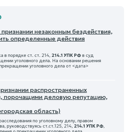
Ф
О признании незаконным бездействия,
нить определенные действия
 в порядке ст. ст. 214,
214.1 УПК РФ
в суд
щении уголовного дела. На основании решения
о прекращении уголовного дела от <дата>
 признании распространенных
и, порочащими деловую репутацию,
егородская область)
асследования по уголовному делу, правом
, руководствуясь ст.ст.125, 214,
214.1 УПК РФ
,
ления о прекращении уголовного дела