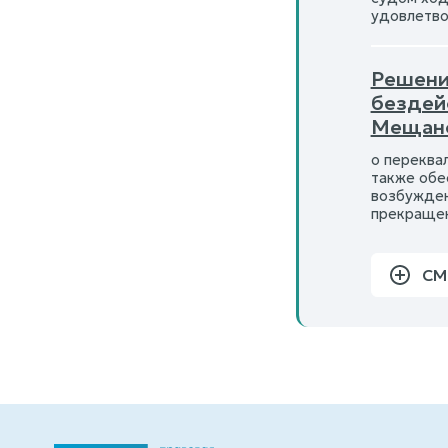
удовлетво
Решени
бездей
Мещанс
о переква
также обе
возбужден
прекращен
СМ