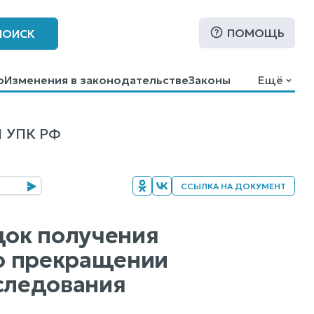
ПОМОЩЬ
ПОИСК
о
Изменения в законодательстве
Законы
Ещё
1 УПК РФ
ССЫЛКА НА ДОКУМЕНТ
док получения
о прекращении
еследования