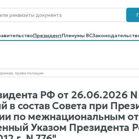
равительство
Президент
Пленумы ВС
Законодательств
говоров
Контакты
Помощь
Поиск
зидента РФ от 26.06.2026 N
й в состав Совета при През
ии по межнациональным о
нный Указом Президента Р
12 г. N 776"