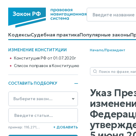
Кодексы
Судебная практика
Популярные законы
П
Калькуляторы
Справочные материалы
Образцы до
ИЗМЕНЕНИЕ КОНСТИТУЦИИ
Начало
/
Президент
Конституция РФ от 01.07.2020г
Cписок поправок в Конституцию
СОСТАВИТЬ ПОДБОРКУ
Указ Пре
изменени
Федерац
утвержде
пример: 116,271,...
+ ДОБАВИТЬ
5 июня 20