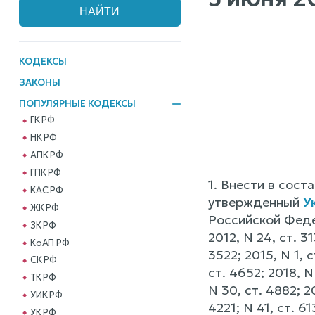
КОДЕКСЫ
ЗАКОНЫ
ПОПУЛЯРНЫЕ КОДЕКСЫ
ГК РФ
НК РФ
АПК РФ
ГПК РФ
1. Внести в сос
КАС РФ
утвержденный
У
ЖК РФ
Российской Феде
ЗК РФ
2012, N 24, ст. 31
КоАП РФ
3522; 2015, N 1, с
СК РФ
ст. 4652; 2018, N 
ТК РФ
N 30, ст. 4882; 20
УИК РФ
4221; N 41, ст. 6
УК РФ