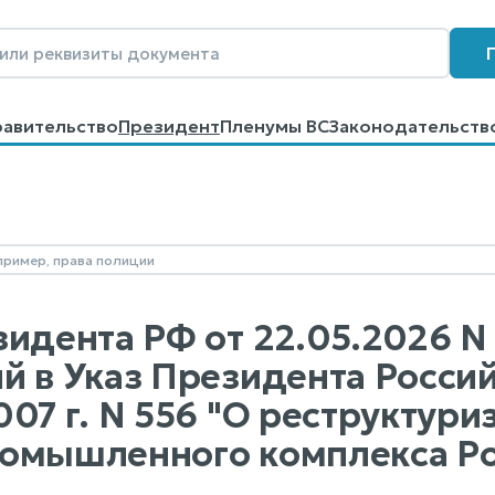
равительство
Президент
Пленумы ВС
Законодательств
говоров
Контакты
Помощь
Поиск
зидента РФ от 22.05.2026 N
й в Указ Президента Росси
007 г. N 556 "О реструктури
омышленного комплекса Р