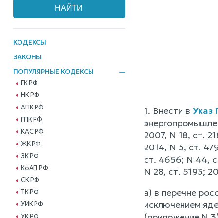
КОДЕКСЫ
ЗАКОНЫ
ПОПУЛЯРНЫЕ КОДЕКСЫ
ГК РФ
НК РФ
АПК РФ
1. Внести в
Указ 
ГПК РФ
энергопромышлен
КАС РФ
2007, N 18, ст. 21
ЖК РФ
2014, N 5, ст. 479
ЗК РФ
ст. 4656; N 44, с
КоАП РФ
N 28, ст. 5193; 2
СК РФ
а) в перечне рос
ТК РФ
исключением яде
УИК РФ
(приложение N 3)
УК РФ