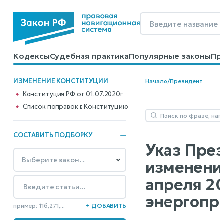
Кодексы
Судебная практика
Популярные законы
П
Калькуляторы
Справочные материалы
Образцы до
ИЗМЕНЕНИЕ КОНСТИТУЦИИ
Начало
/
Президент
Конституция РФ от 01.07.2020г
Cписок поправок в Конституцию
СОСТАВИТЬ ПОДБОРКУ
Указ Пре
изменени
апреля 2
энергопр
пример: 116,271,...
+ ДОБАВИТЬ