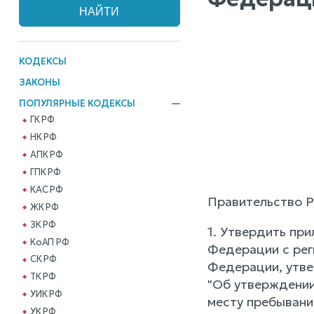
КОДЕКСЫ
ЗАКОНЫ
ПОПУЛЯРНЫЕ КОДЕКСЫ
ГК РФ
НК РФ
АПК РФ
ГПК РФ
КАС РФ
Правительство Р
ЖК РФ
ЗК РФ
1. Утвердить при
КоАП РФ
Федерации с рег
СК РФ
Федерации, утв
ТК РФ
"Об утверждении
УИК РФ
месту пребывани
УК РФ