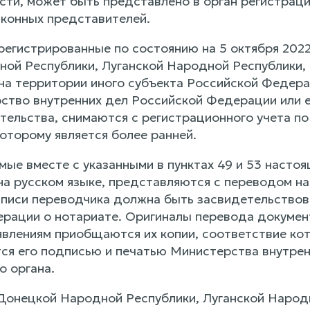
сти, может быть представлено в орган регистраци
аконных представителей.
регистрированные по состоянию на 5 октября 2022
ой Республики, Луганской Народной Республики,
на территории иного субъекта Российской Федерац
ство внутренних дел Российской Федерации или е
тельства, снимаются с регистрационного учета по
оторому является более ранней.
мые вместе с указанными в пунктах 49 и 53 насто
на русском языке, представляются с переводом на
писи переводчика должна быть засвидетельствов
рации о нотариате. Оригиналы перевода документ
аявлениям приобщаются их копии, соответствие к
тся его подписью и печатью Министерства внутре
о органа.
Донецкой Народной Республики, Луганской Народ