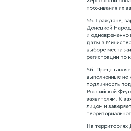
Херсонской обла
проживания их з
55. Граждане, за
Донецкой Народн
и одновременно 
даты в Министер
выборе места жи
регистрации по к
56. Представляе
выполненные не 
подлинность под
Российской Феде
заявителям. К з
лицом и заверяе
территориальног
На территориях 