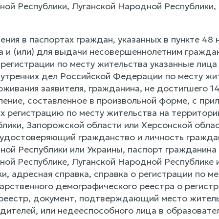
ой Республики, Луганской Народной Республики,
ения в паспортах граждан, указанных в пункте 48
а и (или) для выдачи несовершеннолетним граждан
 регистрации по месту жительства указанные лиц
утренних дел Российской Федерации по месту жит
живания заявителя, гражданина, не достигшего 14
ление, составленное в произвольной форме, с при
регистрацию по месту жительства на территории
лики, Запорожской области или Херсонской област
, удостоверяющий гражданство и личность гражд
ной Республики или Украины, паспорт гражданина 
ой Республике, Луганской Народной Республике ил
и, адресная справка, справка о регистрации по ме
дарственного демографического реестра о регистр
 реестр, документ, подтверждающий место житель
одителей, или недееспособного лица в образовате