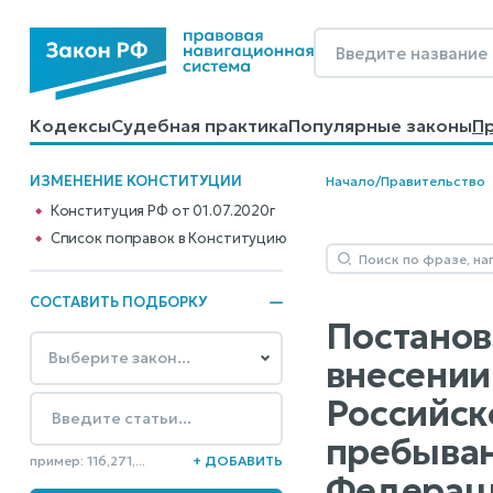
Кодексы
Судебная практика
Популярные законы
П
Калькуляторы
Справочные материалы
Образцы до
ИЗМЕНЕНИЕ КОНСТИТУЦИИ
Начало
/
Правительство
Конституция РФ от 01.07.2020г
Cписок поправок в Конституцию
СОСТАВИТЬ ПОДБОРКУ
Постанов
внесении
Российск
пребыван
пример: 116,271,...
+ ДОБАВИТЬ
Федерац