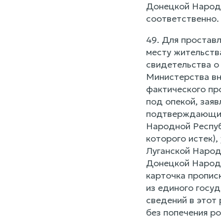
Донецкой Народн
соответственно.
49. Для проставл
месту жительств
свидетельства о
Министерства вн
фактического про
под опекой, заяв
подтверждающих 
Народной Респуб
которого истек)
Луганской Народ
Донецкой Народн
карточка прописк
из единого госу
сведений в этот
без попечения р