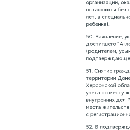
организации, ока
оставшихся без 
лет, в специаль
ребенка).
50. Заявление, у
достигшего 14-л
(родителем, усы
подтверждающего
51. Снятие гражд
территории Доне
Херсонской обла
учета по месту 
внутренних дел 
места жительства
с регистрационно
52. В подтвержд