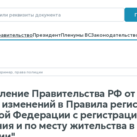
равительство
Президент
Пленумы ВС
Законодательств
говоров
Контакты
Помощь
Поиск
ление Правительства РФ от 
 изменений в Правила реги
ой Федерации с регистраци
ия и по месту жительства в
ии"