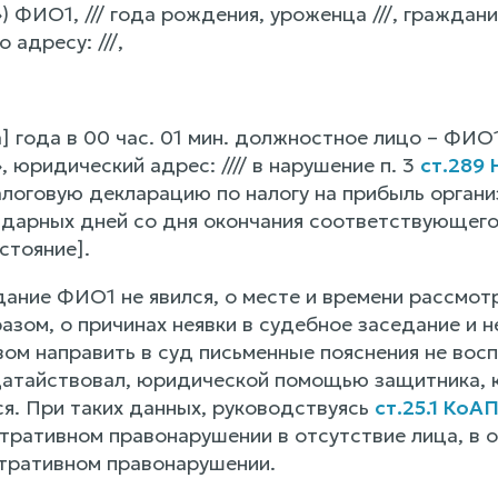
ИО1, /// года рождения, уроженца ///, гражданин
адресу: ///,
] года в 00 час. 01 мин. должностное лицо – ФИО
юридический адрес: //// в нарушение п. 3
ст.289
алоговую декларацию по налогу на прибыль органи
ндарных дней со дня окончания соответствующего
стояние].
дание ФИО1 не явился, о месте и времени рассмот
зом, о причинах неявки в судебное заседание и 
вом направить в суд письменные пояснения не вос
датайствовал, юридической помощью защитника, к
ся. При таких данных, руководствуясь
ст.25.1 КоА
тративном правонарушении в отсутствие лица, в 
тративном правонарушении.