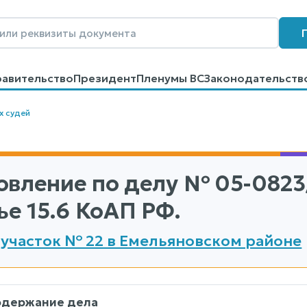
равительство
Президент
Пленумы ВС
Законодательств
говоров
Контакты
Помощь
Поиск
х судей
овление по делу
№ 05-0823
ье 15.6 КоАП РФ.
участок № 22 в Емельяновском районе
одержание дела