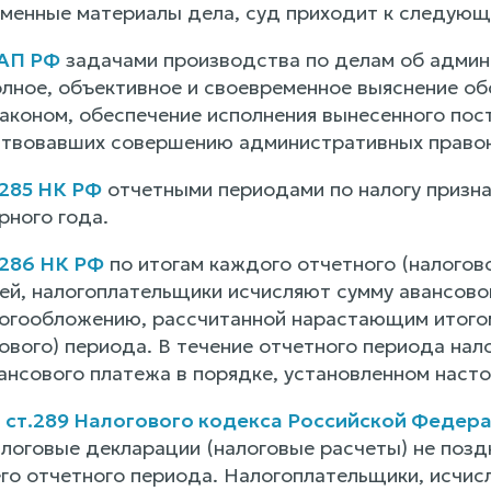
менные материалы дела, суд приходит к следую
оАП РФ
задачами производства по делам об админ
олное, объективное и своевременное выяснение об
аконом, обеспечение исполнения вынесенного пост
ствовавших совершению административных право
 285 НК РФ
отчетными периодами по налогу призна
рного года.
 286 НК РФ
по итогам каждого отчетного (налогов
ей, налогоплательщики исчисляют сумму авансовог
гообложению, рассчитанной нарастающим итогом 
гового) периода. В течение отчетного периода на
ансового платежа в порядке, установленном насто
3
ст.289 Налогового кодекса Российской Федер
логовые декларации (налоговые расчеты) не позд
о отчетного периода. Налогоплательщики, исчи