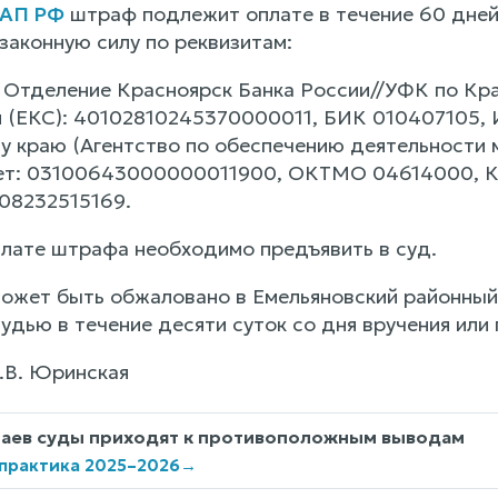
оАП РФ
штраф подлежит оплате в течение 60 дней
законную силу по реквизитам:
: Отделение Красноярск Банка России//УФК по Кра
я (ЕКС): 40102810245370000011, БИК 010407105,
у краю (Агентство по обеспечению деятельности м
чет: 03100643000000011900, ОКТМО 04614000, 
08232515169.
лате штрафа необходимо предъявить в суд.
ожет быть обжаловано в Емельяновский районный
удью в течение десяти суток со дня вручения или
.В. Юринская
чаев суды приходят к противоположным выводам
 практика 2025–2026
→