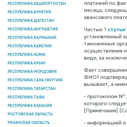
платежей по фак
РЕСПУБЛИКА БАШКОРТОСТАН
месяца, следующ
РЕСПУБЛИКА БУРЯТИЯ
авансового плат
РЕСПУБЛИКА ДАГЕСТАН
Частью 1
статьи
РЕСПУБЛИКА ИНГУШЕТИЯ
установленный за
РЕСПУБЛИКА КАЛМЫКИЯ
таможенные орга
РЕСПУБЛИКА КАРЕЛИЯ
осуществления н
РЕСПУБЛИКА КОМИ
виде, за исключ
РЕСПУБЛИКА КРЫМ
Факт совершения
РЕСПУБЛИКА МОРДОВИЯ
ФИО1 подтвержда
РЕСПУБЛИКА САХА (ЯКУТИЯ)
вызывает, а имен
РЕСПУБЛИКА ТАТАРСТАН
- протоколом № 
РЕСПУБЛИКА ТЫВА
которого следует
РЕСПУБЛИКА ХАКАСИЯ
[Примечания] [Со
РОСТОВСКАЯ ОБЛАСТЬ
- информацией о
РЯЗАНСКАЯ ОБЛАСТЬ