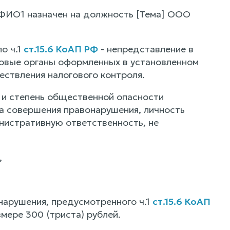
о ФИО1 назначен на должность [Тема] ООО
о ч.1
ст.15.6 КоАП РФ
- непредставление в
говые органы оформленных в установленном
ествления налогового контроля.
 и степень общественной опасности
а совершения правонарушения, личность
нистративную ответственность, не
,
арушения, предусмотренного ч.1
ст.15.6 КоАП
мере 300 (триста) рублей.