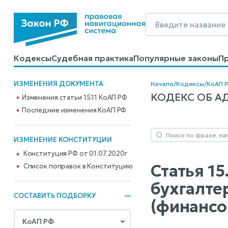
Кодексы
Судебная практика
Популярные законы
П
Калькуляторы
Справочные материалы
Образцы до
ИЗМЕНЕНИЯ ДОКУМЕНТА
Начало
/
Кодексы
/
КоАП 
КОДЕКС ОБ АД
Изменения статьи 15.11 КоАП РФ
Последние изменения КоАП РФ
ИЗМЕНЕНИЕ КОНСТИТУЦИИ
Конституция РФ от 01.07.2020г
Статья 1
Cписок поправок в Конституцию
бухгалтер
СОСТАВИТЬ ПОДБОРКУ
(финансо