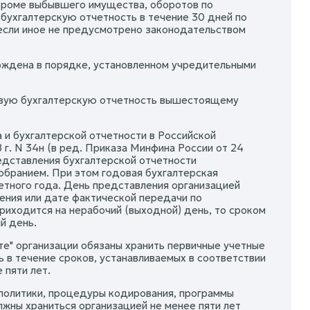
роме выбывшего имущества, оборотов по
 бухгалтерскую отчетность в течение 30 дней по
, если иное не предусмотрено законодательством
рждена в порядке, установленном учредительными
овую бухгалтерскую отчетность вышестоящему
а и бухгалтерской отчетности в Российской
г. N 34н (в ред. Приказа Минфина России от 24
редставления бухгалтерской отчетности
обранием. При этом годовая бухгалтерская
етного года. День представления организацией
ения или дате фактической передачи по
риходится на нерабочий (выходной) день, то сроком
й день.
ете" организации обязаны хранить первичные учетные
 в течение сроков, устанавливаемых в соответствии
 пяти лет.
 политики, процедуры кодирования, программы
лжны храниться организацией не менее пяти лет