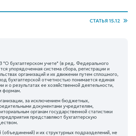
СТАТЬЯ 15.12
ФЗ "О бухгалтерском учете" (в ред. Федерального
ется упорядоченная система сбора, регистрации и
ьствах организаций и их движении путем сплошного,
 под бухгалтерской отчетностью понимается единая
 и о результатах ее хозяйственной деятельности,
м формам.
организации, за исключением бюджетных,
чредительными документами учредителям,
риториальным органам государственной статистики
е предприятия представляют бухгалтерскую
ществом.
(объединений) и их структурных подразделений, не