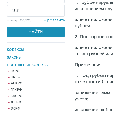
1. Грубое наруше
исключением случ
влечет наложени
пример: 116,271,...
+ ДОБАВИТЬ
рублей.
2. Повторное со
влечет наложени
КОДЕКСЫ
тысяч рублей или
ЗАКОНЫ
Примечания:
ПОПУЛЯРНЫЕ КОДЕКСЫ
ГК РФ
1. Под грубым на
НК РФ
отчетности (за и
АПК РФ
ГПК РФ
занижение сумм 
КАС РФ
учета;
ЖК РФ
ЗК РФ
искажение любог