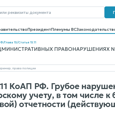
равительство
Президент
Пленумы ВС
Законодательств
говоров
Контакты
Помощь
Поиск
РФ
/
Глава 15
/
Статья 15.11
МИНИСТРАТИВНЫХ ПРАВОНАРУШЕНИЯХ N 195
5.11 КоАП РФ. Грубое наруше
скому учету, в том числе к
вой) отчетности (действую