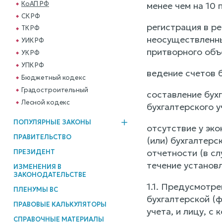
КоАП РФ
менее чем на 10 
СК РФ
регистрация в ре
ТК РФ
неосуществленны
УИК РФ
притворного объе
УК РФ
УПК РФ
ведение счетов б
Бюджетный кодекс
Градостроительный
составление бух
Лесной кодекс
бухгалтерского у
ПОПУЛЯРНЫЕ ЗАКОНЫ
отсутствие у эко
ПРАВИТЕЛЬСТВО
(или) бухгалтерс
отчетности (в сл
ПРЕЗИДЕНТ
течение установ
ИЗМЕНЕНИЯ В
ЗАКОНОДАТЕЛЬСТВЕ
1.1. Предусмотр
ПЛЕНУМЫ ВС
бухгалтерской (ф
ПРАВОВЫЕ КАЛЬКУЛЯТОРЫ
учета, и лицу, с
СПРАВОЧНЫЕ МАТЕРИАЛЫ