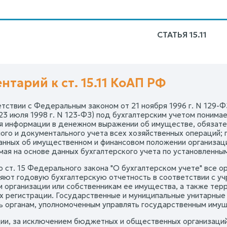
СТАТЬЯ 15.11
нтарий к ст. 15.11 КоАП РФ
ветствии с Федеральным законом от 21 ноября 1996 г. N 129-
 23 июля 1998 г. N 123-ФЗ) под бухгалтерским учетом понима
 информации в денежном выражении об имуществе, обязател
ого и документального учета всех хозяйственных операций;
анных об имущественном и финансовом положении организации
мая на основе данных бухгалтерского учета по установленны
но ст. 15 Федерального закона "О бухгалтерском учете" все 
яют годовую бухгалтерскую отчетность в соответствии с у
м организации или собственникам ее имущества, а также тер
их регистрации. Государственные и муниципальные унитарны
ь органам, уполномоченным управлять государственным иму
ии, за исключением бюджетных и общественных организаций 