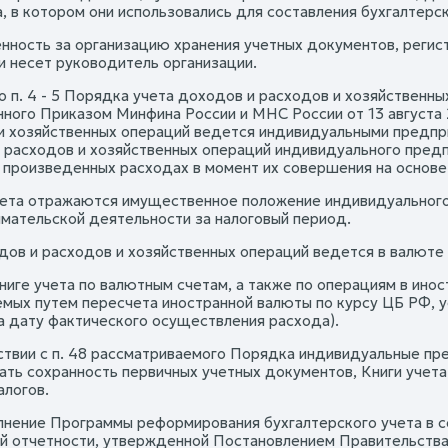
, в котором они использовались для составления бухгалтерск
нность за организацию хранения учетных документов, регист
и несет руководитель организации.
но п. 4 - 5 Порядка учета доходов и расходов и хозяйствен
ного Приказом Минфина России и МНС России от 13 августа 
и хозяйственных операций ведется индивидуальными предпри
 расходов и хозяйственных операций индивидуального предп
 произведенных расходах в момент их совершения на основ
чета отражаются имущественное положение индивидуального
мательской деятельности за налоговый период.
дов и расходов и хозяйственных операций ведется в валюте 
ниге учета по валютным счетам, а также по операциям в ино
мых путем пересчета иностранной валюты по курсу ЦБ РФ, у
а дату фактического осуществления расхода).
ствии с п. 48 рассматриваемого Порядка индивидуальные пр
ать сохранность первичных учетных документов, Книги учета
алогов.
олнение Программы реформирования бухгалтерского учета в
й отчетности, утвержденной Постановлением Правительства 