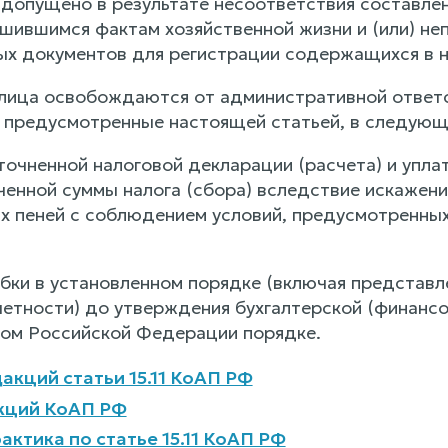
 допущено в результате несоответствия составле
шившимся фактам хозяйственной жизни и (или) не
ых документов для регистрации содержащихся в ни
лица освобождаются от административной ответ
 предусмотренные настоящей статьей, в следующи
точненной налоговой декларации (расчета) и упла
ченной суммы налога (сбора) вследствие искажени
 пеней с соблюдением условий, предусмотренных 
бки в установленном порядке (включая представл
четности) до утверждения бухгалтерской (финансо
ом Российской Федерации порядке.
акций статьи 15.11 КоАП РФ
кций КоАП РФ
актика по статье 15.11 КоАП РФ