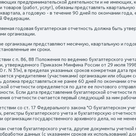
яющих предпринимательской деятельности и не имеющих, к
и товаров (работ, услуг), обязаны представлять квартальную
 квартала, а годовую - в течение 90 дней по окончании года
й Федерации.
яемая годовая бухгалтерская отчетность должна быть утве
ми организации.
 организации представляют месячную, квартальную и год
становленные им сроки.
ствии с п. 86, 88 Положения по ведению бухгалтерского учет
, утвержденного Приказом Минфина России от 29 июля 1998 
0 г. N 31н), в пределах указанных сроков конкретная дата п
вается учредителями (участниками) организации или общим с
ь должна представляться не ранее 60 дней по окончании отч
ской отчетности определяется по дате ее почтового отправл
ности. Если дата представления бухгалтерской отчетности п
ения отчетности считается первый следующий за ним рабочи
ветствии со ст. 17 Федерального закона "О бухгалтерском уч
, регистры бухгалтерского учета и бухгалтерскую отчетность
и организации государственного архивного дела, но не менее
лан счетов бухгалтерского учета, другие документы учетной
обработки данных (с указанием сроков их использования) до