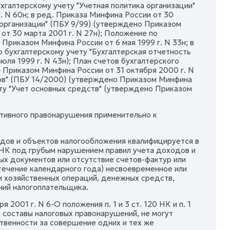
алтерскому учету "Учетная политика организации"
. N 60н; в ред. Приказа Минфина России от 30
 организации" (ПБУ 9/99) (утверждено Приказом
 от 30 марта 2001 г. N 27н); Положение по
Приказом Минфина России от 6 мая 1999 г. N 33н; в
о бухгалтерскому учету "Бухгалтерская отчетность
ля 1999 г. N 43н); План счетов бухгалтерского
 Приказом Минфина России от 31 октября 2000 г. N
вов" (ПБУ 14/2000) (утверждено Приказом Минфина
ету "Учет основных средств" (утверждено Приказом
ативного правонарушения применительно к
ходов и объектов налогообложения квалифицируется в
 НК под грубым нарушением правил учета доходов и
ых документов или отсутствие счетов-фактур или
 течение календарного года) несвоевременное или
ти хозяйственных операций, денежных средств,
ний налогоплательщика.
001 г. N 6-О положения п. 1 и 3 ст. 120 НК и п. 1
составы налоговых правонарушений, не могут
твенности за совершение одних и тех же