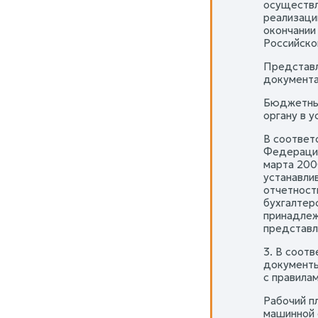
осуществл
реализаци
окончании
Российско
Представл
документа
Бюджетные
органу в у
В соответ
Федерации
марта 200
устанавли
отчетност
бухгалтер
принадлеж
представл
3. В соот
документы
с правилам
Рабочий п
машинной 