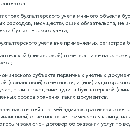
процентов;
гистрах бухгалтерского учета мнимого объекта бух
х расходов, несуществующих обязательств, не им
кта бухгалтерского учета;
ухгалтерского учета вне применяемых регистров б
галтерской (финансовой) отчетности не на основе
чета;
номического субъекта первичных учетных документо
кой (финансовой) отчетности, и (или) аудиторског
учае, если проведение аудита бухгалтерской (фин
ленных сроков хранения таких документов.
енная настоящей статьей административная ответс
инансовой) отчетности не применяется к лицу, на
 которым заключен договор об оказании услуг по ве