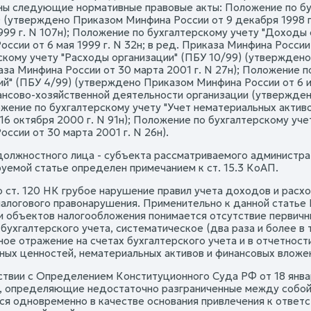
ы следующие нормативные правовые акты: Положение по бухг
) (утверждено Приказом Минфина России от 9 декабря 1998 г
999 г. N 107н); Положение по бухгалтерскому учету "Доходы
ссии от 6 мая 1999 г. N 32н; в ред. Приказа Минфина России
скому учету "Расходы организации" (ПБУ 10/99) (утверждено 
аза Минфина России от 30 марта 2001 г. N 27н); Положение п
ий" (ПБУ 4/99) (утверждено Приказом Минфина России от 6 ию
ансово-хозяйственной деятельности организации (утвержден
ожение по бухгалтерскому учету "Учет нематериальных акти
 16 октября 2000 г. N 91н); Положение по бухгалтерскому уч
ссии от 30 марта 2001 г. N 26н).
 должностного лица - субъекта рассматриваемого администр
уемой статье определен примечанием к ст. 15.3 КоАП.
но ст. 120 НК грубое нарушение правил учета доходов и рас
налогового правонарушения. Применительно к данной статье
и объектов налогообложения понимается отсутствие первичн
 бухгалтерского учета, систематическое (два раза и более в
ное отражение на счетах бухгалтерского учета и в отчетнос
ных ценностей, нематериальных активов и финансовых вложе
твии с Определением Конституционного Суда РФ от 18 января 2
К, определяющие недостаточно разграниченные между собой 
ся одновременно в качестве основания привлечения к ответс