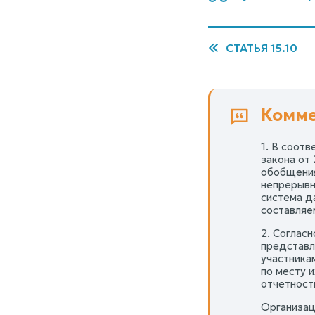
СТАТЬЯ 15.10
Комме
1. В соот
закона от
обобщения
непрерывн
система д
составляе
2. Соглас
представл
участника
по месту 
отчетност
Организац