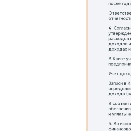
после года
Ответстве
отчетност
4. Соглас
утвержден
расходов 
доходов и
доходах и
В Книге у
предприни
Учет дохо
Записи в К
определяе
дохода (н
В соответ
обеспечив
и уплаты н
5. Во исп
финансово