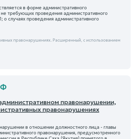
ствляется в форме административного
х, не требующих проведения административного
КоАП; о случаях проведения административного
ивных правонарушениях. Расширенный, с использованием
РФ
б административном правонарушении,
инистративных правонарушениях
нарушении в отношении должностного лица - главы
инистративного правонарушения, предусмотренного
иссии в Республике Саха (Якутия) принятого в