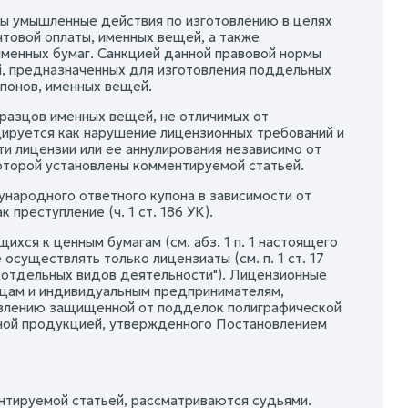
ны умышленные действия по изготовлению в целях
товой оплаты, именных вещей, а также
менных бумаг. Санкцией данной правовой нормы
, предназначенных для изготовления поддельных
понов, именных вещей.
бразцов именных вещей, не отличимых от
цируется как нарушение лицензионных требований и
ти лицензии или ее аннулирования независимо от
оторой установлены комментируемой статьей.
народного ответного купона в зависимости от
реступление (ч. 1 ст. 186 УК).
хся к ценным бумагам (см. абз. 1 п. 1 настоящего
осуществлять только лицензиаты (см. п. 1 ст. 17
и отдельных видов деятельности"). Лицензионные
ицам и индивидуальным предпринимателям,
товлению защищенной от подделок полиграфической
анной продукцией, утвержденного Постановлением
тируемой статьей, рассматриваются судьями.