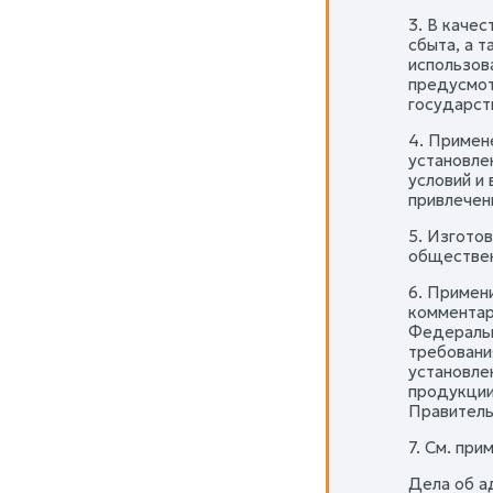
3. В каче
сбыта, а 
использов
предусмот
государст
4. Примен
установле
условий и
привлечен
5. Изгото
обществен
6. Примен
комментари
Федеральн
требовани
установле
продукции
Правительс
7. См. при
Дела об а