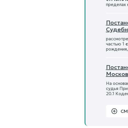
пределах 
Постано
Судебны
рассмотре
частью 1
с
рождения,
Постано
Московс
На основа
судья При
20.1 Коде
СМ