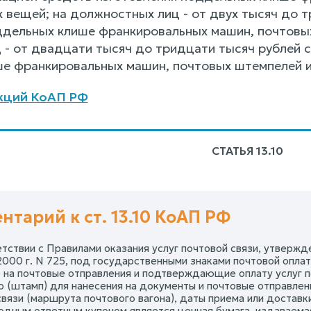
х вещей; на должностных лиц - от двух тысяч до 
ддельных клише франкировальных машин, почтовых
 - от двадцати тысяч до тридцати тысяч рублей 
е франкировальных машин, почтовых штемпелей и
кций КоАП РФ
СТАТЬЯ 13.10
нтарий к ст. 13.10 КоАП РФ
ветствии с Правилами оказания услуг почтовой связи, утвер
2000 г. N 725, под государственными знаками почтовой оплат
 на почтовые отправления и подтверждающие оплату услуг 
о (штамп) для нанесения на документы и почтовые отправлен
связи (маршрута почтового вагона), даты приема или доставк
дным ответным купоном является ценная бумага, издаваем