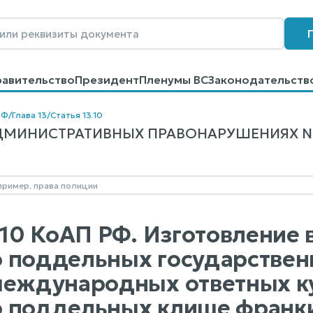
равительство
Президент
Пленумы ВС
Законодательств
говоров
Контакты
Помощь
Поиск
РФ
/
Глава 13
/
Статья 13.10
МИНИСТРАТИВНЫХ ПРАВОНАРУШЕНИЯХ N 195
3.10 КоАП РФ. Изготовление 
 поддельных государствен
международных ответных к
 поддельных клише франк