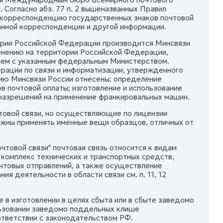
 Согласно абз. 77 п. 2 вышеназванных Правил
 корреспонденцию государственных знаков почтовой
анной корреспонденции и другой информации.
ории Российской Федерации производится Минсвязи
енению на территории Российской Федерации,
елем с указанным федеральным Министерством.
ерации по связи и информатизации, утвержденного
нию Минсвязи России отнесены: определение
в почтовой оплаты; изготовление и использование
 разрешений на применение франкировальных машин.
товой связи, но осуществляющие по лицензии
олжны применять именные вещи образцов, отличных от
очтовой связи" почтовая связь относится к видам
комплекс технических и транспортных средств,
чтовых отправлений, а также осуществление
 деятельности в области связи см. п. 11, 12
е в изготовлении в целях сбыта или в сбыте заведомо
льзовании заведомо поддельных клише
ответствии с законодательством РФ.