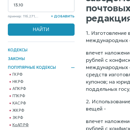
почтовых
редакция
пример: 116,271,...
+ ДОБАВИТЬ
1. Изготовление
международных о
КОДЕКСЫ
влечет наложени
ЗАКОНЫ
рублей с конфис
международных о
ПОПУЛЯРНЫЕ КОДЕКСЫ
средств изготов
ГК РФ
купонов; на юри
НК РФ
поддельных госу
АПК РФ
ГПК РФ
2. Использовани
КАС РФ
вещей -
ЖК РФ
ЗК РФ
влечет наложени
КоАП РФ
рублей с конфис