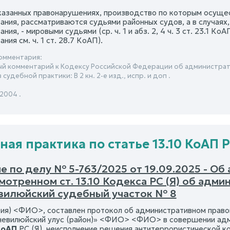
казанных правонарушениях, производство по которым осуще
ания, рассматриваются судьями районных судов, а в случая
ния, - мировыми судьями (ср. ч. 1 и абз. 2, 4 ч. 3 ст. 23.1 
ния см. ч. 1 ст. 28.7 КоАП).
омментария:
й комментарий к Кодексу Российской Федерации об администрат
судебной практики: В 2 кн. 2-е изд., испр. и доп .
 2004 .
ная практика по статье 13.10 КоАП 
е по делу № 5-763/2025 от 19.09.2025 - О
мотренном ст. 13.10 Кодекса РС (Я) об адм
вилюйский судебный участок № 8
тия) <ФИО>, составлен протокол об административном право
евилюйский улус (район)» <ФИО> <ФИО> в совершении адм
 КоАП
РС (Я), неисполнение решения антитеррористической ком