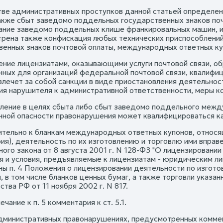
стве административных проступков данной статьей определе
также сбыт заведомо поддельных государственных знаков поч
ание заведомо поддельных клише франкировальных машин, и
рена также конфискация любых технических приспособлений
венных знаков почтовой оплаты, международных ответных ку
ение лицензиатами, оказывающими услуги почтовой связи, о
нных для организаций федеральной почтовой связи, квалифи
 влечет за собой санкции в виде приостановления деятельнос
ия нарушителя к административной ответственности, меры к
вление в целях сбыта либо сбыт заведомо поддельного между
ной опасности правонарушения может квалифицироваться как п
ительно к бланкам международных ответных купонов, относящи
я), деятельность по их изготовлению и торговлю ими вправе 
ого закона от 8 августа 2001 г. N 128-ФЗ "О лицензировани
я и условия, предъявляемые к лицензиатам - юридическим л
ны п. 4 Положения о лицензировании деятельности по изго
, в том числе бланков ценных бумаг, а также торговли указ
тва РФ от 11 ноября 2002 г. N 817.
мечание к п. 5 комментария к ст. 5.1.
дминистративных правонарушениях, предусмотренных коммен