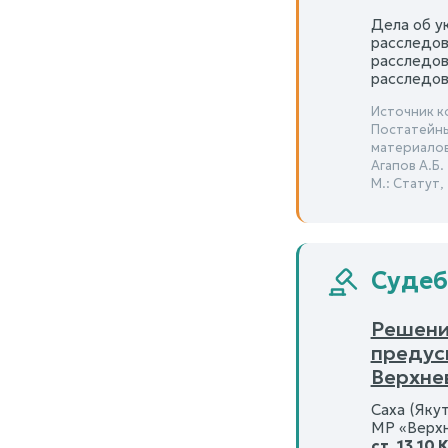
Дела об у
расследов
расследова
расследова
Источник к
Постатейны
материалов 
Агапов А.Б.
М.: Статут,
Судеб
Решени
предус
Верхне
Саха (Яку
МР «Верхн
ст. 13.10