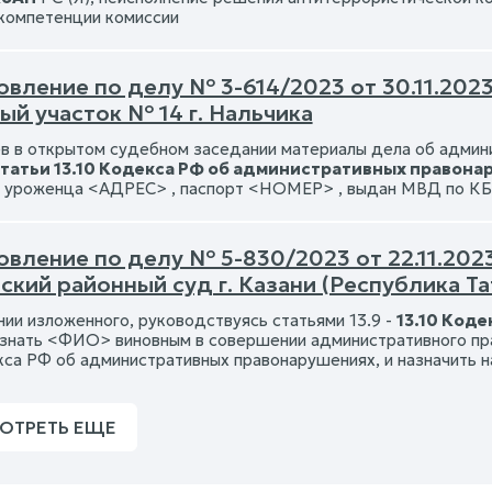
компетенции комиссии
вление по делу № 3-614/2023 от 30.11.2023 
й участок № 14 г. Нальчика
в в открытом судебном заседании материалы дела об адми
татьи 13.10 Кодекса РФ об административных правона
 уроженца <АДРЕС> , паспорт <НОМЕР> , выдан МВД по КБР
вление по делу № 5-830/2023 от 22.11.2023
кий районный суд г. Казани (Республика Та
нии изложенного, руководствуясь статьями 13.9 -
13.10 Код
знать <ФИО> виновным в совершении административного пр
кса РФ об административных правонарушениях, и назначить н
ОТРЕТЬ ЕЩЕ