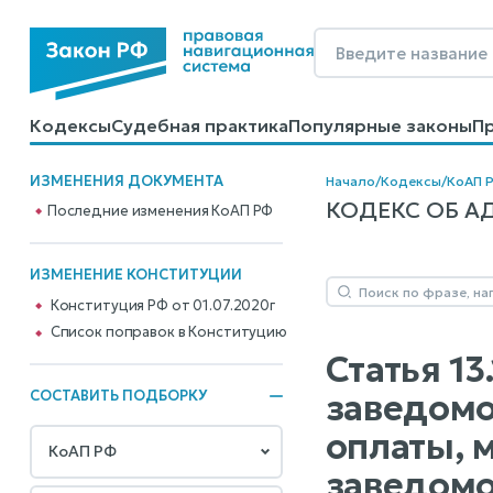
Кодексы
Судебная практика
Популярные законы
П
Калькуляторы
Справочные материалы
Образцы до
ИЗМЕНЕНИЯ ДОКУМЕНТА
Начало
/
Кодексы
/
КоАП 
КОДЕКС ОБ АД
Последние изменения КоАП РФ
ИЗМЕНЕНИЕ КОНСТИТУЦИИ
Конституция РФ от 01.07.2020г
Cписок поправок в Конституцию
Статья 1
заведомо
СОСТАВИТЬ ПОДБОРКУ
оплаты, 
заведомо