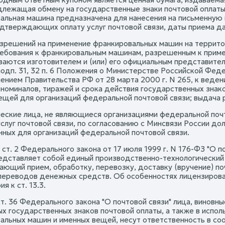
длежащая обмену на государственные знаки почтовой оплаты.
альная машина предназначена для нанесения на письменную
одтверждающих оплату услуг почтовой связи, даты приема д
зрешений на применение франкировальных машин на террит
ребования к франкировальным машинам, разрешенным к прим
ваются изготовителем и (или) его официальным представит
подп. 31, 32 п. 6 Положения о Министерстве Российской Фед
ением Правительства РФ от 28 марта 2000 г. N 265, к веде
 номиналов, тиражей и срока действия государственных знако
ещей для организаций федеральной почтовой связи; выдача
еские лица, не являющиеся организациями федеральной поч
услуг почтовой связи, по согласованию с Минсвязи России д
нных для организаций федеральной почтовой связи.
ст. 2 Федерального закона от 17 июля 1999 г. N 176-ФЗ "О п
редставляет собой единый производственно-технологический 
ающий прием, обработку, перевозку, доставку (вручение) по
переводов денежных средств. Об особенностях лицензирования
я к ст. 13.3.
т. 36 Федерального закона "О почтовой связи" лица, виновны
х государственных знаков почтовой оплаты, а также в испо
альных машин и именных вещей, несут ответственность в со