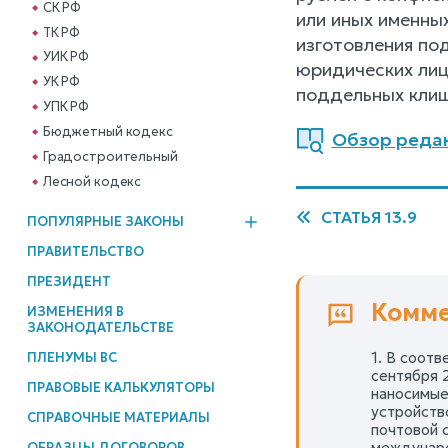
СК РФ
или иных именны
ТК РФ
изготовления по
УИК РФ
юридических лиц
УК РФ
поддельных клиш
УПК РФ
Бюджетный кодекс
Обзор реда
Градостроительный
Лесной кодекс
СТАТЬЯ 13.9
ПОПУЛЯРНЫЕ ЗАКОНЫ
ПРАВИТЕЛЬСТВО
ПРЕЗИДЕНТ
Комме
ИЗМЕНЕНИЯ В
ЗАКОНОДАТЕЛЬСТВЕ
1. В соот
ПЛЕНУМЫ ВС
сентября 
ПРАВОВЫЕ КАЛЬКУЛЯТОРЫ
наносимые
устройств
СПРАВОЧНЫЕ МАТЕРИАЛЫ
почтовой 
междунаро
ОБРАЗЦЫ ДОГОВОРОВ