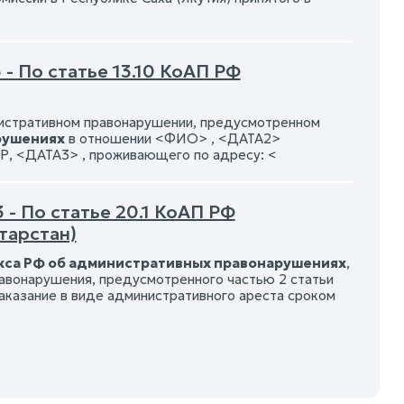
- По статье 13.10 КоАП РФ
нистративном правонарушении, предусмотренном
рушениях
в отношении <ФИО> , <ДАТА2>
, <ДАТА3> , проживающего по адресу: <
 - По статье 20.1 КоАП РФ
тарстан)
екса РФ об административных правонарушениях
,
авонарушения, предусмотренного частью 2 статьи
аказание в виде административного ареста сроком