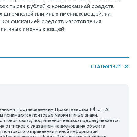
трех тысяч рублей с конфискацией средств
 штемпелей или иных именных вещей; на
с конфискацией средств изготовления
ли иных именных вещей.
СТАТЬЯ 13.11
жденными Постановлением Правительства РФ от 26
ы понимаются почтовые марки и иные знаки,
почтовой связи; под именной вещью подразумевается
ия оттисков с указанием наименования объекта
и почтового отправления и иной информации;
ая Международным бюро Всемирного почтового