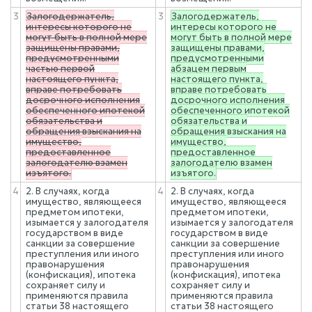
3
Залогодержатель,
3
Залогодержатель,
интересы которого не
интересы которого не
могут быть в полной мере
могут быть в полной мере
защищены правами,
защищены правами,
предусмотренными
предусмотренными
частью первой
абзацем первым
настоящего пункта,
настоящего пункта,
вправе потребовать
вправе потребовать
досрочного исполнения
досрочного исполнения
обеспеченного ипотекой
обеспеченного ипотекой
обязательства и
обязательства и
обращения взыскания на
обращения взыскания на
имущество,
имущество,
предоставленное
предоставленное
залогодателю взамен
залогодателю взамен
изъятого.
изъятого.
4
2. В случаях, когда
4
2. В случаях, когда
имущество, являющееся
имущество, являющееся
предметом ипотеки,
предметом ипотеки,
изымается у залогодателя
изымается у залогодателя
государством в виде
государством в виде
санкции за совершение
санкции за совершение
преступления или иного
преступления или иного
правонарушения
правонарушения
(конфискация), ипотека
(конфискация), ипотека
сохраняет силу и
сохраняет силу и
применяются правила
применяются правила
статьи 38 настоящего
статьи 38 настоящего