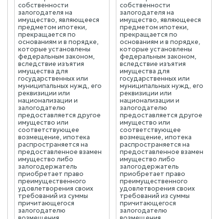
собственности
собственности
залогодателя на
залогодателя на
имущество, являющееся
имущество, являющееся
предметом ипотеки,
предметом ипотеки,
прекращается по
прекращается по
основаниям и в порядке,
основаниям и в порядке,
которые установлены
которые установлены
федеральным законом,
федеральным законом,
вследствие изъятия
вследствие изъятия
имущества для
имущества для
государственных или
государственных или
муниципальных нужд, его
муниципальных нужд, его
реквизиции или
реквизиции или
национализации и
национализации и
залогодателю
залогодателю
предоставляется другое
предоставляется другое
имущество или
имущество или
соответствующее
соответствующее
возмещение, ипотека
возмещение, ипотека
распространяется на
распространяется на
предоставленное взамен
предоставленное взамен
имущество либо
имущество либо
залогодержатель
залогодержатель
приобретает право
приобретает право
преимущественного
преимущественного
удовлетворения своих
удовлетворения своих
требований из суммы
требований из суммы
причитающегося
причитающегося
залогодателю
залогодателю
возмещения.
возмещения.