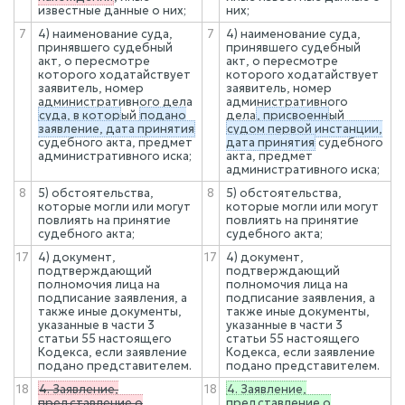
известные данные о них;
них;
7
4) наименование суда,
7
4) наименование суда,
принявшего судебный
принявшего судебный
акт, о пересмотре
акт, о пересмотре
которого ходатайствует
которого ходатайствует
заявитель, номер
заявитель, номер
административного дела
административного
суда, в котор
ый
подано
дела
, присвоенн
ый
заявление, дата принятия
судом первой инстанции,
судебного акта, предмет
дата принятия
судебного
административного иска;
акта, предмет
административного иска;
8
5) обстоятельства,
8
5) обстоятельства,
которые могли или могут
которые могли или могут
повлиять на принятие
повлиять на принятие
судебного акта;
судебного акта;
17
4) документ,
17
4) документ,
подтверждающий
подтверждающий
полномочия лица на
полномочия лица на
подписание заявления, а
подписание заявления, а
также иные документы,
также иные документы,
указанные в части 3
указанные в части 3
статьи 55 настоящего
статьи 55 настоящего
Кодекса, если заявление
Кодекса, если заявление
подано представителем.
подано представителем.
18
4. Заявление,
18
4. Заявление,
представление о
представление о