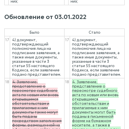
них;
них;
Обновление от
03.01.2022
Было
Стало
17
4) документ,
17
4) документ,
подтверждающий
подтверждающий
полномочия лица на
полномочия лица на
подписание заявления, а
подписание заявления, а
также иные документы,
также иные документы,
указанные в части 3
указанные в части 3
статьи 55 настоящего
статьи 55 настоящего
Кодекса, если заявление
Кодекса, если заявление
подано представителем.
подано представителем.
18
4. Заявление,
18
4. Заявление,
представление о
представление о
пересмотре судебного
пересмотре судебного
акта по новым или вновь
акта по новым или вновь
открывшимся
открывшимся
обстоятельствам и
обстоятельствам и
прилагаемые к ним
прилагаемые к ним
документы также могут
документы могут быть
быть поданы
поданы в письменной
посредством заполнения
форме на бумажном
формы, размещенной на
носителе, а также в