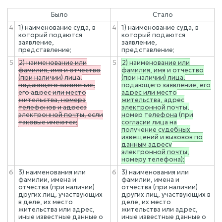
Было
Стало
4
1) наименование суда, в
4
1) наименование суда, в
который подаются
который подаются
заявление,
заявление,
представление;
представление;
5
2) наименование или
5
2) наименование или
фамилия, имя и отчество
фамилия, имя и отчество
(при наличии) лица,
(при наличии) лица,
подающего заявление,
подающего заявление, его
его адрес или место
адрес или место
жительства, номера
жительства, адрес
телефонов и адреса
электронной почты,
электронной почты, если
номер телефона (при
таковые имеются;
согласии лица на
получение судебных
извещений и вызовов по
данным адресу
электронной почты,
номеру телефона);
6
3) наименования или
6
3) наименования или
фамилии, имена и
фамилии, имена и
отчества (при наличии)
отчества (при наличии)
других лиц, участвующих
других лиц, участвующих в
в деле, их место
деле, их место
жительства или адрес,
жительства или адрес,
иные известные данные о
иные известные данные о