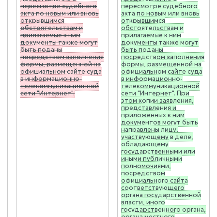
пересмотре судебного
пересмотре судебного
акта по новым или вновь
акта по новым или вновь
открывшимся
открывшимся
обстоятельствам и
обстоятельствам и
прилагаемые к ним
прилагаемые к ним
документы также могут
документы также могут
быть поданы
быть поданы
посредством заполнения
посредством заполнения
формы, размещенной на
формы, размещенной на
официальном сайте суда
официальном сайте суда
в информационно-
в информационно-
телекоммуникационной
телекоммуникационной
сети "Интернет".
сети "Интернет". При
этом копии заявления,
представления и
приложенных к ним
документов могут быть
направлены лицу,
участвующему в деле,
обладающему
государственными или
иными публичными
полномочиями,
посредством
официального сайта
соответствующего
органа государственной
власти, иного
государственного органа,
органа местного