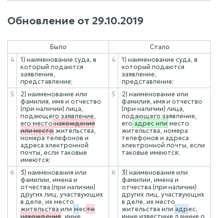
Обновление от
29.10.2019
Было
Стало
4
1) наименование суда, в
4
1) наименование суда, в
который подаются
который подаются
заявление,
заявление,
представление;
представление;
5
2) наименование или
5
2) наименование или
фамилия, имя и отчество
фамилия, имя и отчество
(при наличии) лица,
(при наличии) лица,
подающего заявление,
подающего заявление,
его место
нахождения
его
адрес или
место
или место
жительства,
жительства, номера
номера телефонов и
телефонов и адреса
адреса электронной
электронной почты, если
почты, если таковые
таковые имеются;
имеются;
6
3) наименования или
6
3) наименования или
фамилии, имена и
фамилии, имена и
отчества (при наличии)
отчества (при наличии)
других лиц, участвующих
других лиц, участвующих
в деле, их место
в деле, их место
жительства или
м
ес
то
жительства или
адр
ес,
нахождения
, иные
иные известные данные о