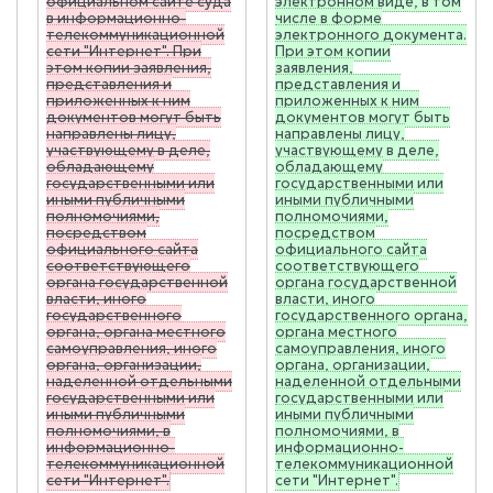
официальном сайте суда
электронном виде, в том
в информационно-
числе в форме
телекоммуникационной
электронного документа.
сети "Интернет". При
При этом копии
этом копии заявления,
заявления,
представления и
представления и
приложенных к ним
приложенных к ним
документов могут быть
документов могут быть
направлены лицу,
направлены лицу,
участвующему в деле,
участвующему в деле,
обладающему
обладающему
государственными или
государственными или
иными публичными
иными публичными
полномочиями,
полномочиями,
посредством
посредством
официального сайта
официального сайта
соответствующего
соответствующего
органа государственной
органа государственной
власти, иного
власти, иного
государственного
государственного органа,
органа, органа местного
органа местного
самоуправления, иного
самоуправления, иного
органа, организации,
органа, организации,
наделенной отдельными
наделенной отдельными
государственными или
государственными или
иными публичными
иными публичными
полномочиями, в
полномочиями, в
информационно-
информационно-
телекоммуникационной
телекоммуникационной
сети "Интернет".
сети "Интернет".