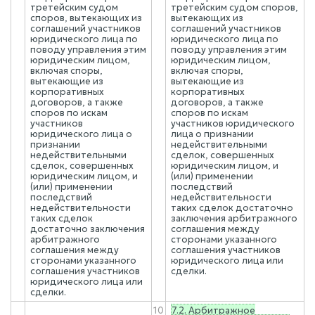
третейским судом
третейским судом споров,
споров, вытекающих из
вытекающих из
соглашений участников
соглашений участников
юридического лица по
юридического лица по
поводу управления этим
поводу управления этим
юридическим лицом,
юридическим лицом,
включая споры,
включая споры,
вытекающие из
вытекающие из
корпоративных
корпоративных
договоров, а также
договоров, а также
споров по искам
споров по искам
участников
участников юридического
юридического лица о
лица о признании
признании
недействительными
недействительными
сделок, совершенных
сделок, совершенных
юридическим лицом, и
юридическим лицом, и
(или) применении
(или) применении
последствий
последствий
недействительности
недействительности
таких сделок достаточно
таких сделок
заключения арбитражного
достаточно заключения
соглашения между
арбитражного
сторонами указанного
соглашения между
соглашения участников
сторонами указанного
юридического лица или
соглашения участников
сделки.
юридического лица или
сделки.
10
7.2. Арбитражное