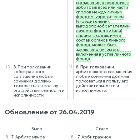
соглашение о передаче в
арбитраж всех или части
споров между личным
фондом, учредителем
(учредителями),
выгодоприобретателями
личного фонда и (или)
лицами, входящими в
состав органов личного
фонда, может быть
заключено путем его
включения в устав личного
фонда.
10
8. При толковании
11
8. При толковании
арбитражного
арбитражного соглашения
соглашения любые
любые сомнения должны
сомнения должны
толковаться в пользу его
толковаться в пользу
действительности и
его действительности и
исполнимости.
исполнимости.
Обновление от
26.04.2019
Было
Стало
8
7. Арбитражное
8
7. Арбитражное