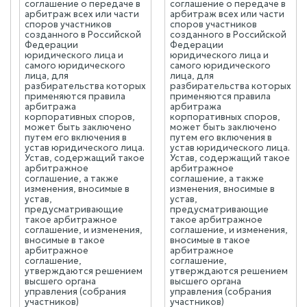
соглашение о передаче в
соглашение о передаче в
арбитраж всех или части
арбитраж всех или части
споров участников
споров участников
созданного в Российской
созданного в Российской
Федерации
Федерации
юридического лица и
юридического лица и
самого юридического
самого юридического
лица, для
лица, для
разбирательства которых
разбирательства которых
применяются правила
применяются правила
арбитража
арбитража
корпоративных споров,
корпоративных споров,
может быть заключено
может быть заключено
путем его включения в
путем его включения в
устав юридического лица.
устав юридического лица.
Устав, содержащий такое
Устав, содержащий такое
арбитражное
арбитражное
соглашение, а также
соглашение, а также
изменения, вносимые в
изменения, вносимые в
устав,
устав,
предусматривающие
предусматривающие
такое арбитражное
такое арбитражное
соглашение, и изменения,
соглашение, и изменения,
вносимые в такое
вносимые в такое
арбитражное
арбитражное
соглашение,
соглашение,
утверждаются решением
утверждаются решением
высшего органа
высшего органа
управления (собрания
управления (собрания
участников)
участников)