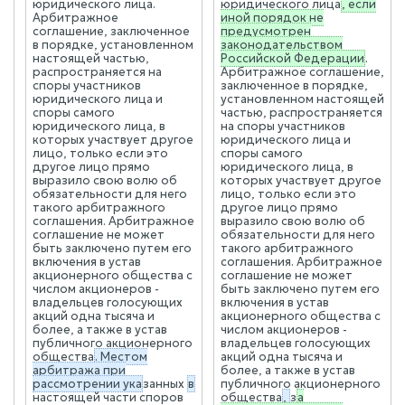
юридического лица.
юридического лица
, если
Арбитражное
иной порядок не
соглашение, заключенное
предусмотрен
в порядке, установленном
законодательством
настоящей частью,
Российской Федерации
.
распространяется на
Арбитражное соглашение,
споры участников
заключенное в порядке,
юридического лица и
установленном настоящей
споры самого
частью, распространяется
юридического лица, в
на споры участников
которых участвует другое
юридического лица и
лицо, только если это
споры самого
другое лицо прямо
юридического лица, в
выразило свою волю об
которых участвует другое
обязательности для него
лицо, только если это
такого арбитражного
другое лицо прямо
соглашения. Арбитражное
выразило свою волю об
соглашение не может
обязательности для него
быть заключено путем его
такого арбитражного
включения в устав
соглашения. Арбитражное
акционерного общества с
соглашение не может
числом акционеров -
быть заключено путем его
владельцев голосующих
включения в устав
акций одна тысяча и
акционерного общества с
более, а также в устав
числом акционеров -
публичного акционерного
владельцев голосующих
общества
. Местом
акций одна тысяча и
арбитража при
более, а также в устав
рассмотрении ука
занных
в
публичного акционерного
настоящей части споров
общества
,
з
а