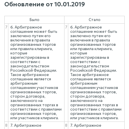
Обновление от
10.01.2019
Было
Стало
7
6. Арбитражное
7
6. Арбитражное
соглашение может быть
соглашение может быть
заключено путем его
заключено путем его
включения в правила
включения в правила
организованных торгов
организованных торгов
или правила клиринга,
или правила клиринга,
которые
которые
зарегистрированы в
зарегистрированы в
соответствии с
соответствии с
законодательством
законодательством
Российской Федерации.
Российской Федерации.
Такое арбитражное
Такое арбитражное
соглашение является
соглашение является
арбитражным
арбитражным
соглашением участников
соглашением участников
организованных торгов,
организованных торгов,
сторон договора,
сторон договора,
заключенного на
заключенного на
организованных торгах в
организованных торгах в
соответствии с правилами
соответствии с правилами
организованных торгов,
организованных торгов,
или участников клиринга.
или участников клиринга.
8
7. Арбитражное
8
7. Арбитражное