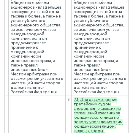
общества с числом
общества с числом
акционеров - владельцев
акционеров - владельцев
голосующих акций одна
голосующих акций одна
тысяча и более, а также в
тысяча и более, а также в
устав публичного
устав публичного
акционерного общества,
акционерного общества,
за исключением устава
за исключением устава
международной
международной
компании, если он
компании, если он
предусматривает
предусматривает
применение к
применение к
международной
международной
компании норм
компании норм
иностранного права, а
иностранного права, а
также правил
также правил
иностранных бирж.
иностранных бирж.
Местом арбитража при
Местом арбитража при
рассмотрении указанных в
рассмотрении указанных в
настоящей части споров
настоящей части споров
должна являться
должна являться
Российская Федерация.
Российская Федерация.
9
7.1. Для рассмотрения
третейским судом
споров, вытекающих из
соглашений участников
юридического лица по
поводу управления этим
юридическим лицом,
включая споры,