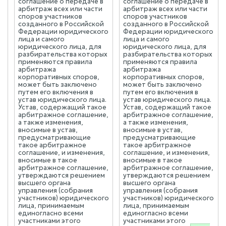
соглашение о передаче в
соглашение о передаче в
арбитраж всех или части
арбитраж всех или части
споров участников
споров участников
созданного в Российской
созданного в Российской
Федерации юридического
Федерации юридического
лица и самого
лица и самого
юридического лица, для
юридического лица, для
разбирательства которых
разбирательства которых
применяются правила
применяются правила
арбитража
арбитража
корпоративных споров,
корпоративных споров,
может быть заключено
может быть заключено
путем его включения в
путем его включения в
устав юридического лица.
устав юридического лица.
Устав, содержащий такое
Устав, содержащий такое
арбитражное соглашение,
арбитражное соглашение,
а также изменения,
а также изменения,
вносимые в устав,
вносимые в устав,
предусматривающие
предусматривающие
такое арбитражное
такое арбитражное
соглашение, и изменения,
соглашение, и изменения,
вносимые в такое
вносимые в такое
арбитражное соглашение,
арбитражное соглашение,
утверждаются решением
утверждаются решением
высшего органа
высшего органа
управления (собрания
управления (собрания
участников) юридического
участников) юридического
лица, принимаемым
лица, принимаемым
единогласно всеми
единогласно всеми
участниками этого
участниками этого