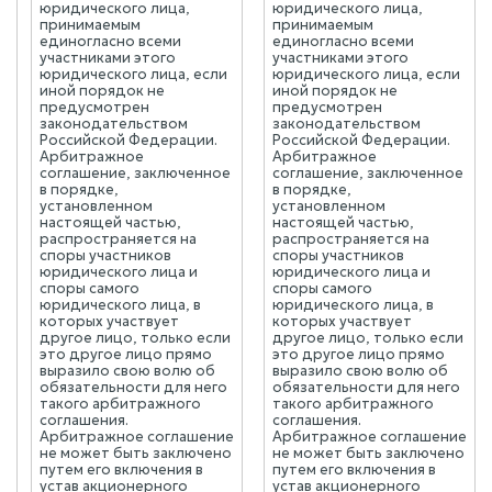
юридического лица,
юридического лица,
принимаемым
принимаемым
единогласно всеми
единогласно всеми
участниками этого
участниками этого
юридического лица, если
юридического лица, если
иной порядок не
иной порядок не
предусмотрен
предусмотрен
законодательством
законодательством
Российской Федерации.
Российской Федерации.
Арбитражное
Арбитражное
соглашение, заключенное
соглашение, заключенное
в порядке,
в порядке,
установленном
установленном
настоящей частью,
настоящей частью,
распространяется на
распространяется на
споры участников
споры участников
юридического лица и
юридического лица и
споры самого
споры самого
юридического лица, в
юридического лица, в
которых участвует
которых участвует
другое лицо, только если
другое лицо, только если
это другое лицо прямо
это другое лицо прямо
выразило свою волю об
выразило свою волю об
обязательности для него
обязательности для него
такого арбитражного
такого арбитражного
соглашения.
соглашения.
Арбитражное соглашение
Арбитражное соглашение
не может быть заключено
не может быть заключено
путем его включения в
путем его включения в
устав акционерного
устав акционерного