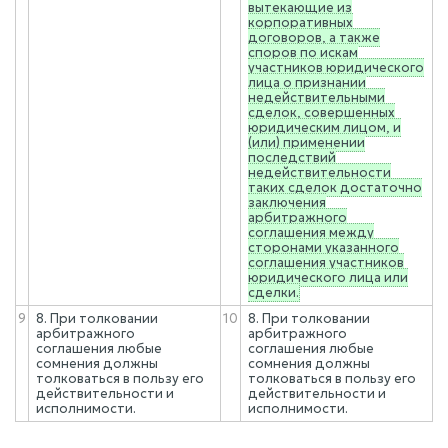
вытекающие из
корпоративных
договоров, а также
споров по искам
участников юридического
лица о признании
недействительными
сделок, совершенных
юридическим лицом, и
(или) применении
последствий
недействительности
таких сделок достаточно
заключения
арбитражного
соглашения между
сторонами указанного
соглашения участников
юридического лица или
сделки.
9
8. При толковании
10
8. При толковании
арбитражного
арбитражного
соглашения любые
соглашения любые
сомнения должны
сомнения должны
толковаться в пользу его
толковаться в пользу его
действительности и
действительности и
исполнимости.
исполнимости.