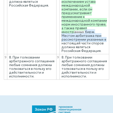
должна являться
исключением устава
Российская Федерация.
международной
компании, если он
предусматривает
применение к
международной компании
норм иностранного права,
а также правил
иностр
анных
бирж.
Местом арбитража при
рассмотрении указанных в
настоящей части споров
должна являться
Российская Федерация.
9
8. При толковании
9
8. При толковании
арбитражного соглашения
арбитражного соглашения
любые сомнения должны
любые сомнения должны
толковаться в пользу его
толковаться в пользу его
действительности и
действительности и
исполнимости.
исполнимости.