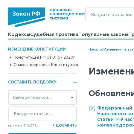
Кодексы
Судебная практика
Популярные законы
П
Калькуляторы
Справочные материалы
Образцы до
ИЗМЕНЕНИЕ КОНСТИТУЦИИ
Начало
/
Изменения в за
Конституция РФ от 01.07.2020г
Cписок поправок в Конституцию
Изменени
СОСТАВИТЬ ПОДБОРКУ
Обновлени
Федеральный з
Налогового ко
статьи 149 ча
железнодорож
пример: 116,271,...
+ ДОБАВИТЬ