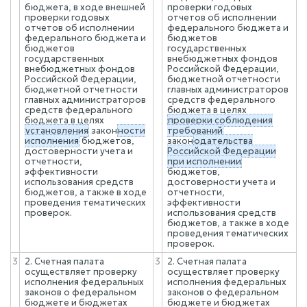
бюджета, в ходе внешней
проверки годовых
проверки годовых
отчетов об исполнении
отчетов об исполнении
федерального бюджета и
федерального бюджета и
бюджетов
бюджетов
государственных
государственных
внебюджетных фондов
внебюджетных фондов
Российской Федерации,
Российской Федерации,
бюджетной отчетности
бюджетной отчетности
главных администраторов
главных администраторов
средств федерального
средств федерального
бюджета в целях
бюджета в целях
проверки соблюдения
установления
закон
ности
требований
исполнения
бюджетов,
закон
одательства
достоверности учета и
Российской Федерации
отчетности,
при исполнении
эффективности
бюджетов,
использования средств
достоверности учета и
бюджетов, а также в ходе
отчетности,
проведения тематических
эффективности
проверок.
использования средств
бюджетов, а также в ходе
проведения тематических
проверок.
3
2. Счетная палата
3
2. Счетная палата
осуществляет проверку
осуществляет проверку
исполнения федеральных
исполнения федеральных
законов о федеральном
законов о федеральном
бюджете и бюджетах
бюджете и бюджетах