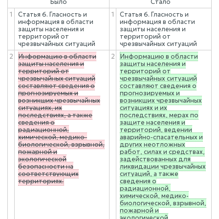
Было
Стало
1
Статья 6. Гласность и
1
Статья 6. Гласность и
информация в области
информация в области
защиты населения и
защиты населения и
территорий от
территорий от
чрезвычайных ситуаций
чрезвычайных ситуаций
2
Информацию в области
2
Информацию в области
защиты населения и
защиты населения и
территорий от
территорий от
чрезвычайных ситуаций
чрезвычайных ситуаций
составляют сведения о
составляют сведения о
прогнозируемых и
прогнозируемых и
возникших чрезвычайных
возникших чрезвычайных
ситуациях, их
ситуациях и их
последствиях, а также
последствиях, мерах по
сведения о
защите населения и
радиационной,
территорий, ведении
химической, медико-
аварийно-спасательных и
биологической, взрывной,
других неотложных
пожарной и
работ, силах и средствах,
экологической
задействованных для
безопасности на
ликвидации чрезвычайных
соответствующих
ситуаций, а также
территориях.
сведения о
радиационной,
химической, медико-
биологической, взрывной,
пожарной и
экологической