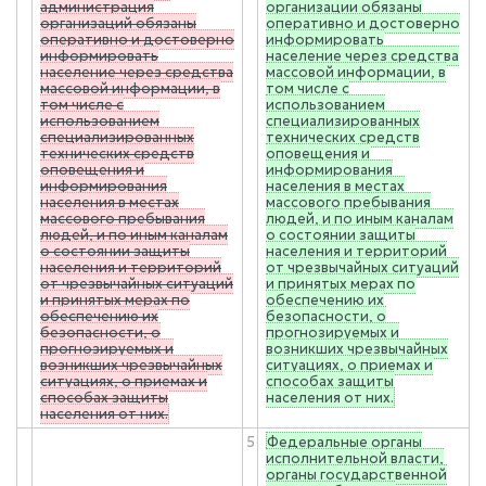
администрация
организации обязаны
организаций обязаны
оперативно и достоверно
оперативно и достоверно
информировать
информировать
население через средства
население через средства
массовой информации, в
массовой информации, в
том числе с
том числе с
использованием
использованием
специализированных
специализированных
технических средств
технических средств
оповещения и
оповещения и
информирования
информирования
населения в местах
населения в местах
массового пребывания
массового пребывания
людей, и по иным каналам
людей, и по иным каналам
о состоянии защиты
о состоянии защиты
населения и территорий
населения и территорий
от чрезвычайных ситуаций
от чрезвычайных ситуаций
и принятых мерах по
и принятых мерах по
обеспечению их
обеспечению их
безопасности, о
безопасности, о
прогнозируемых и
прогнозируемых и
возникших чрезвычайных
возникших чрезвычайных
ситуациях, о приемах и
ситуациях, о приемах и
способах защиты
способах защиты
населения от них.
населения от них.
5
Федеральные органы
исполнительной власти,
органы государственной