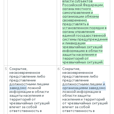
власти субъектов
Российской Федерации,
органы местного
самоуправления и
организации обязаны
своевременно
представлять в
установленном порядке в
органы управления
единой государственной
системы предупреждения
и ликвидации
чрезвычайных ситуаций
информацию в области
защиты населения и
территорий от
чрезвычайных ситуаций.
5
Сокрытие,
6
Сокрытие,
несвоевременное
несвоевременное
представление либо
представление либо
представление
представление
должностными лицами
должностными лицами
и
заведомо
ложной
организациями заведомо
информации в области
ложной информации в
защиты населения и
области защиты
территорий от
населения и территорий
чрезвычайных ситуаций
от чрезвычайных ситуаций
влечет за собой
влечет за собой
ответственность в
ответственность в