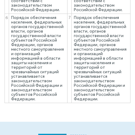
соответствии с
соответствии с
законодательством
законодательством
Российской Федерации.
Российской Федерации.
6
Порядок обеспечения
7
Порядок обеспечения
населения, федеральных
населения, федеральных
органов государственной
органов государственной
власти, органов
власти, органов
государственной власти
государственной власти
субъектов Российской
субъектов Российской
Федерации, органов
Федерации, органов
местного самоуправления
местного самоуправления
и организаций
и организаций
информацией в области
информацией в области
защиты населения и
защиты населения и
территорий от
территорий от
чрезвычайных ситуаций
чрезвычайных ситуаций
устанавливается
устанавливается
законодательством
законодательством
Российской Федерации и
Российской Федерации и
законодательством
законодательством
субъектов Российской
субъектов Российской
Федерации.
Федерации.