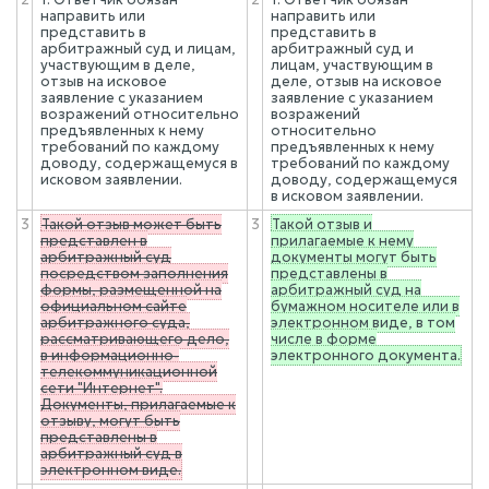
направить или
направить или
представить в
представить в
арбитражный суд и лицам,
арбитражный суд и
участвующим в деле,
лицам, участвующим в
отзыв на исковое
деле, отзыв на исковое
заявление с указанием
заявление с указанием
возражений относительно
возражений
предъявленных к нему
относительно
требований по каждому
предъявленных к нему
доводу, содержащемуся в
требований по каждому
исковом заявлении.
доводу, содержащемуся
в исковом заявлении.
3
Такой отзыв может быть
3
Такой отзыв и
представлен в
прилагаемые к нему
арбитражный суд
документы могут быть
посредством заполнения
представлены в
формы, размещенной на
арбитражный суд на
официальном сайте
бумажном носителе или в
арбитражного суда,
электронном виде, в том
рассматривающего дело,
числе в форме
в информационно-
электронного документа.
телекоммуникационной
сети "Интернет".
Документы, прилагаемые к
отзыву, могут быть
представлены в
арбитражный суд в
электронном виде.