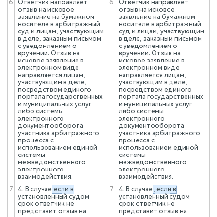
6
Ответчик направляет
6
Ответчик направляет
отзыв на исковое
отзыв на исковое
заявление на бумажном
заявление на бумажном
носителе в арбитражный
носителе в арбитражный
суд и лицам, участвующим
суд и лицам, участвующим
в деле, заказным письмом
в деле, заказным письмом
с уведомлением о
с уведомлением о
вручении. Отзыв на
вручении. Отзыв на
исковое заявление в
исковое заявление в
электронном виде
электронном виде
направляется лицам,
направляется лицам,
участвующим в деле,
участвующим в деле,
посредством единого
посредством единого
портала государственных
портала государственных
и муниципальных услуг
и муниципальных услуг
либо системы
либо системы
электронного
электронного
документооборота
документооборота
участника арбитражного
участника арбитражного
процесса с
процесса с
использованием единой
использованием единой
системы
системы
межведомственного
межведомственного
электронного
электронного
взаимодействия.
взаимодействия.
7
4. В случае
если в
7
4. В случае
, если в
установленный судом
установленный судом
срок ответчик не
срок ответчик не
представит отзыв на
представит отзыв на