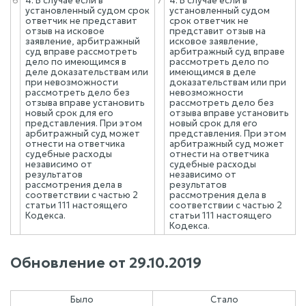
6
4. В случае если в
7
4. В случае если в
установленный судом срок
установленный судом
ответчик не представит
срок ответчик не
отзыв на исковое
представит отзыв на
заявление, арбитражный
исковое заявление,
суд вправе рассмотреть
арбитражный суд вправе
дело по имеющимся в
рассмотреть дело по
деле доказательствам или
имеющимся в деле
при невозможности
доказательствам или при
рассмотреть дело без
невозможности
отзыва вправе установить
рассмотреть дело без
новый срок для его
отзыва вправе установить
представления. При этом
новый срок для его
арбитражный суд может
представления. При этом
отнести на ответчика
арбитражный суд может
судебные расходы
отнести на ответчика
независимо от
судебные расходы
результатов
независимо от
рассмотрения дела в
результатов
соответствии с частью 2
рассмотрения дела в
статьи 111 настоящего
соответствии с частью 2
Кодекса.
статьи 111 настоящего
Кодекса.
Обновление от
29.10.2019
Было
Стало