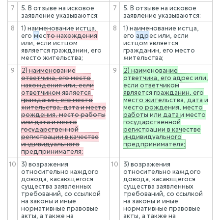
7
5. В отзыве на исковое
7
5. В отзыве на исковое
заявление указываются:
заявление указываются:
8
1) наименование истца,
8
1) наименование истца,
его
м
ес
то нахождения
его
адр
ес или, если
или, если истцом
истцом является
является гражданин, его
гражданин, его место
место жительства;
жительства;
9
2) наименование
9
2) наименование
ответчика, его место
ответчика, его адрес или,
нахождения или, если
если ответчиком
ответчиком является
является гражданин, его
гражданин, его место
место жительства, дата и
жительства, дата и место
место рождения, место
рождения, место работы
работы или дата и место
или дата и место
государственной
государственной
регистрации в качестве
регистрации в качестве
индивидуального
индивидуального
предпринимателя;
предпринимателя;
10
3) возражения
10
3) возражения
относительно каждого
относительно каждого
довода, касающегося
довода, касающегося
существа заявленных
существа заявленных
требований, со ссылкой
требований, со ссылкой
на законы и иные
на законы и иные
нормативные правовые
нормативные правовые
акты, а также на
акты, а также на