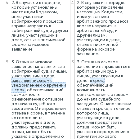
4
2. В случаях и в порядке,
4
2. В случаях и в порядке,
которые установлены
которые установлены
настоящим Кодексом,
настоящим Кодексом,
иные участники
иные участники
арбитражного процесса
арбитражного процесса
вправе направить в
вправе направить в
арбитражный суд и другим
арбитражный суд и
лицам, участвующим в
другим лицам,
деле, отзыв в письменной
участвующим в деле,
форме на исковое
отзыв в письменной
заявление.
форме на исковое
заявление.
5
3. Отзыв на исковое
5
3. Отзыв на исковое
заявление направляется в
заявление направляется в
арбитражный суд и лицам,
арбитражный суд и
участвующим в деле,
лицам, участвующим в
заказным письмом с
деле,
в срок,
уведомлением о вручении
обеспечивающий
в срок,
обеспечивающий
возможность
возможность
ознакомления с отзывом
ознакомления с отзывом
до начала судебного
до начала судебного
заседания. О направлении
заседания. О направлении
отзыва и сроке, в течение
отзыва и сроке, в течение
которого лица,
которого лица,
участвующие в деле,
участвующие в деле,
должны представить
должны представить
отзыв, может быть
отзыв, может быть
указано в определении о
указано в определении о
принятии искового