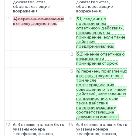
доказательства,
доказательства,
обосновывающие
обосновывающие
возражения;
возражения;
11
4) перечень прилагаемых
11
3.1) сведения о
к отзыву документов.
предпринятых
ответчиком действиях,
направленных на
примирение, если такие
действия
предпринимались;
12
3.2) мнение ответчика о
возможности
примирения сторон;
13
4) перечень прилагаемых
к отзыву документов, в
том числе
подтверждающих
совершение ответчиком
действий, направленных
на примирение, если
такие действия
предпринимались и
соответствующие
документы имеются.
12
6. В отзыве должны быть
14
6. В отзыве должны быть
указаны номера
указаны номера
телефонов, факсов,
телефонов, факсов,