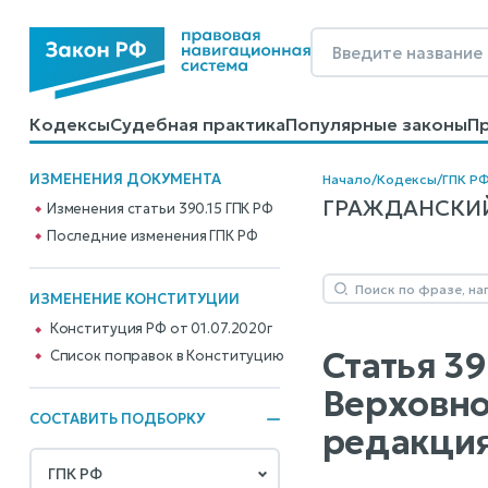
Кодексы
Судебная практика
Популярные законы
П
Калькуляторы
Справочные материалы
Образцы до
ИЗМЕНЕНИЯ ДОКУМЕНТА
Начало
/
Кодексы
/
ГПК Р
ГРАЖДАНСКИЙ 
Изменения статьи 390.15 ГПК РФ
Последние изменения ГПК РФ
ИЗМЕНЕНИЕ КОНСТИТУЦИИ
Конституция РФ от 01.07.2020г
Статья 3
Cписок поправок в Конституцию
Верховно
СОСТАВИТЬ ПОДБОРКУ
редакция