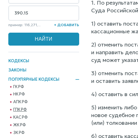
1. По результат
Суда Российской
1) оставить пост
пример: 116,271,...
+ ДОБАВИТЬ
кассационные жа
2) отменить пост
и направить дел
суд может указа
КОДЕКСЫ
ЗАКОНЫ
3) отменить пост
ПОПУЛЯРНЫЕ КОДЕКСЫ
и оставить заявл
ГК РФ
4) оставить в си
НК РФ
АПК РФ
5) изменить либо
ГПК РФ
новое судебное 
КАС РФ
(или) толковании
ЖК РФ
ЗК РФ
6) оставить кас