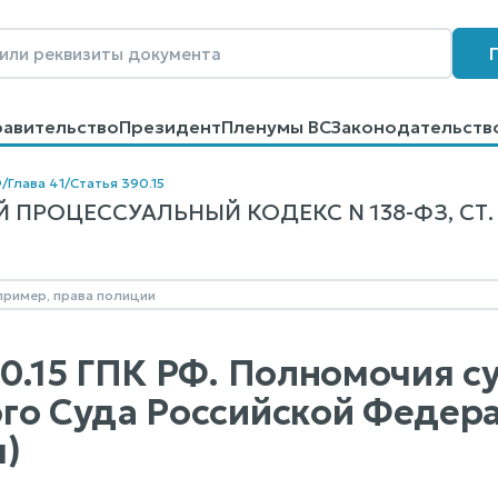
равительство
Президент
Пленумы ВС
Законодательств
говоров
Контакты
Помощь
Поиск
Ф
/
Глава 41
/
Статья 390.15
ПРОЦЕССУАЛЬНЫЙ КОДЕКС N 138-ФЗ, СТ. 3
90.15 ГПК РФ. Полномочия с
го Суда Российской Федер
)