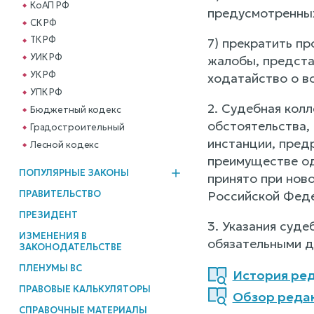
КоАП РФ
предусмотренных 
СК РФ
ТК РФ
7) прекратить п
УИК РФ
жалобы, предста
УК РФ
ходатайство о в
УПК РФ
2. Судебная кол
Бюджетный кодекс
обстоятельства,
Градостроительный
инстанции, пред
Лесной кодекс
преимуществе од
ПОПУЛЯРНЫЕ ЗАКОНЫ
принято при нов
ПРАВИТЕЛЬСТВО
Российской Феде
ПРЕЗИДЕНТ
3. Указания суд
ИЗМЕНЕНИЯ В
обязательными д
ЗАКОНОДАТЕЛЬСТВЕ
ПЛЕНУМЫ ВС
История ред
ПРАВОВЫЕ КАЛЬКУЛЯТОРЫ
Обзор реда
СПРАВОЧНЫЕ МАТЕРИАЛЫ