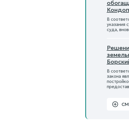
обогащ
Кондоп
В соответс
указания 
суда, вно
Решени
земель
Борски
В соответс
закона яв
постройко
предостав
СМ