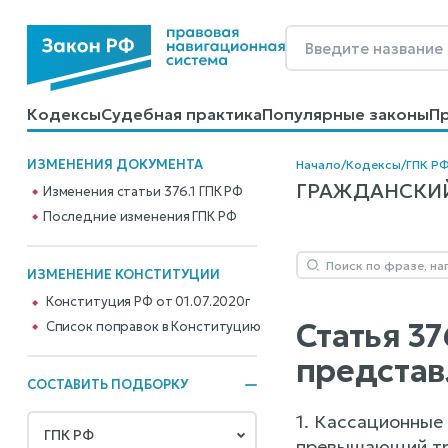
Кодексы
Судебная практика
Популярные законы
П
Калькуляторы
Справочные материалы
Образцы до
ИЗМЕНЕНИЯ ДОКУМЕНТА
Начало
/
Кодексы
/
ГПК Р
ГРАЖДАНСКИЙ 
Изменения статьи 376.1 ГПК РФ
Последние изменения ГПК РФ
ИЗМЕНЕНИЕ КОНСТИТУЦИИ
Конституция РФ от 01.07.2020г
Статья 3
Cписок поправок в Конституцию
представ
СОСТАВИТЬ ПОДБОРКУ
1. Кассационные
превышающий тре