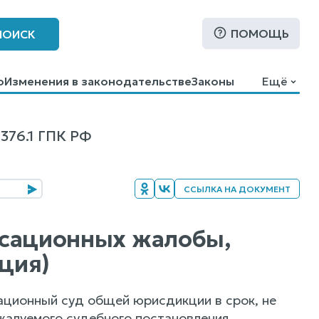
ПОМОЩЬ
ПОИСК
о
Изменения в законодательстве
Законы
Ещё
76.1 ГПК РФ
ССЫЛКА НА ДОКУМЕНТ
ассационных жалобы,
ция)
сационный суд общей юрисдикции в срок, не
жалуемого судебного постановления.