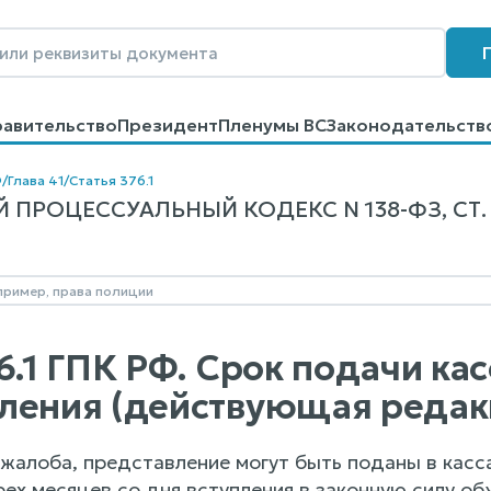
равительство
Президент
Пленумы ВС
Законодательств
говоров
Контакты
Помощь
Поиск
Ф
/
Глава 41
/
Статья 376.1
ПРОЦЕССУАЛЬНЫЙ КОДЕКС N 138-ФЗ, СТ. 3
76.1 ГПК РФ. Срок подачи к
ления (действующая редак
 жалоба, представление могут быть поданы в кас
х месяцев со дня вступления в законную силу об