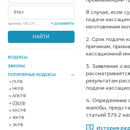
В случае, если 
подачи кассацио
пример: 116,271,...
+ ДОБАВИТЬ
изготовления мо
2. Срок подачи 
причинам, призн
кассационной ин
КОДЕКСЫ
3. Заявление о 
ЗАКОНЫ
рассматривается
ПОПУЛЯРНЫЕ КОДЕКСЫ
результатам рас
ГК РФ
подачи кассацио
НК РФ
АПК РФ
4. Определение 
ГПК РФ
жалобы, предста
КАС РФ
статьей 379.2 на
ЖК РФ
ЗК РФ
История ред