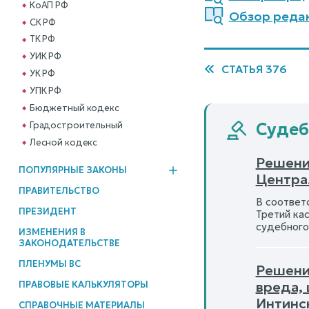
КоАП РФ
Обзор реда
СК РФ
ТК РФ
УИК РФ
СТАТЬЯ 376
УК РФ
УПК РФ
Бюджетный кодекс
Градостроительный
Судеб
Лесной кодекс
Решени
ПОПУЛЯРНЫЕ ЗАКОНЫ
Центра
ПРАВИТЕЛЬСТВО
В соответс
ПРЕЗИДЕНТ
Третий ка
судебного 
ИЗМЕНЕНИЯ В
ЗАКОНОДАТЕЛЬСТВЕ
ПЛЕНУМЫ ВС
Решени
вреда,
ПРАВОВЫЕ КАЛЬКУЛЯТОРЫ
Интинс
СПРАВОЧНЫЕ МАТЕРИАЛЫ